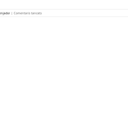
a
njador
|
Comentaris tancats
MENÚ
DE
PRIMAVERA
DEL
CURS
2020-
2021