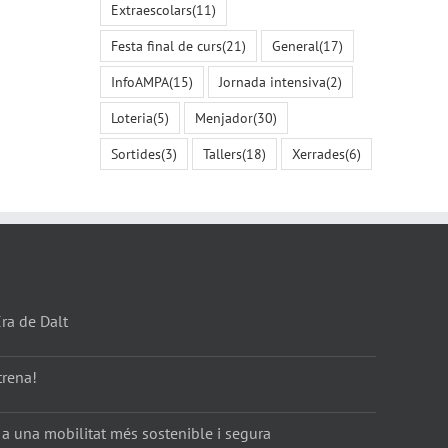
Extraescolars
(11)
Festa final de curs
(21)
General
(17)
InfoAMPA
(15)
Jornada intensiva
(2)
Loteria
(5)
Menjador
(30)
Sortides
(3)
Tallers
(18)
Xerrades
(6)
Era de Dalt
trena!
 a una mobilitat més sostenible i segura