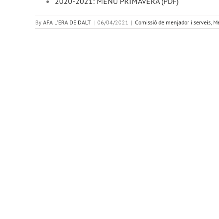
2020-2021: MENÚ PRIMAVERA (PDF)
By
AFA L'ERA DE DALT
|
06/04/2021
|
Comissió de menjador i serveis
,
Me