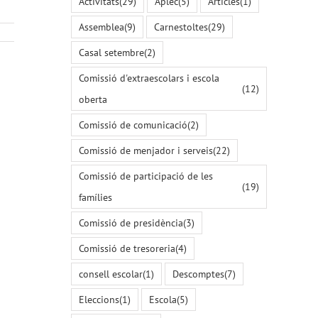
Activitats
(29)
Aplec
(5)
Articles
(1)
Assemblea
(9)
Carnestoltes
(29)
Casal setembre
(2)
Comissió d'extraescolars i escola
(12)
oberta
Comissió de comunicació
(2)
Comissió de menjador i serveis
(22)
Comissió de participació de les
(19)
famílies
Comissió de presidència
(3)
Comissió de tresoreria
(4)
consell escolar
(1)
Descomptes
(7)
Eleccions
(1)
Escola
(5)