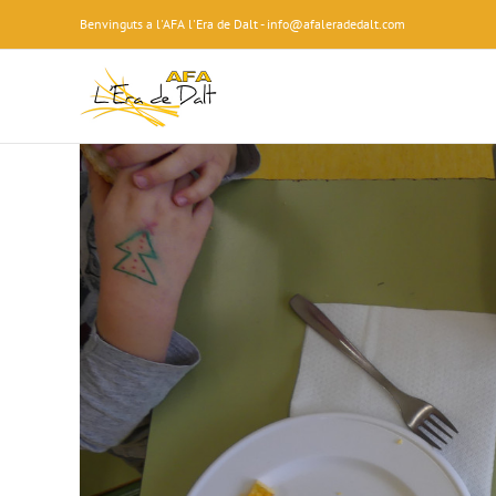
Skip
Benvinguts a l'AFA l'Era de Dalt - info@afaleradedalt.com
to
content
View
Larger
Image