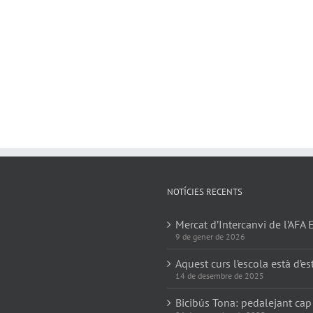
NOTÍCIES RECENTS
Mercat d’Intercanvi de l’AFA 
9 de gener de 2026
Aquest curs l’escola està d’es
14 de desembre de 2025
Bicibús Tona: pedalejant cap