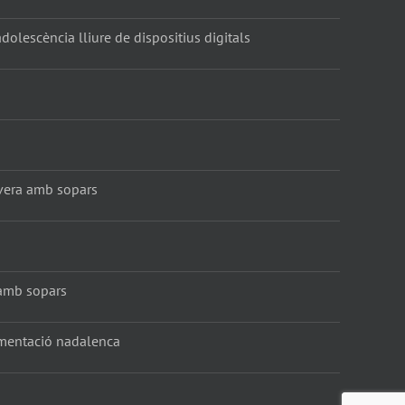
dolescència lliure de dispositius digitals
vera amb sopars
amb sopars
amentació nadalenca