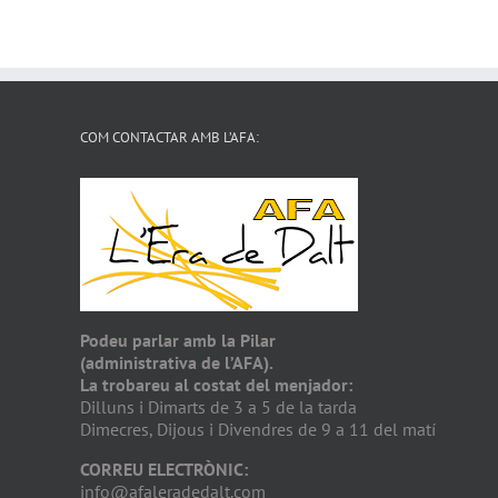
COM CONTACTAR AMB L’AFA:
Podeu parlar amb la Pilar
(administrativa de l’AFA).
La trobareu al costat del menjador:
Dilluns i Dimarts de 3 a 5 de la tarda
Dimecres, Dijous i Divendres de 9 a 11 del matí
CORREU ELECTRÒNIC:
info@afaleradedalt.com