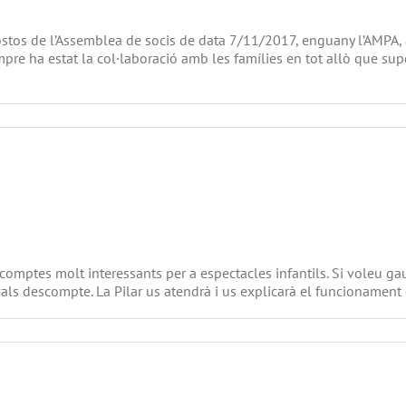
ostos de l’Assemblea de socis de data 7/11/2017, enguany l’AMPA, a
mpre ha estat la col·laboració amb les famílies en tot allò que supos
a
DESCOMPTE
LLIBRES
DE
LECTURA
comptes molt interessants per a espectacles infantils. Si voleu ga
s vals descompte. La Pilar us atendrà i us explicarà el funcionamen
a
Tiquets
descompte
Teatre
Atlàntida