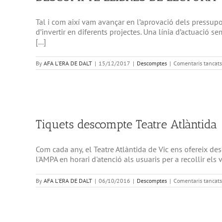
Tal i com així vam avançar en l’aprovació dels pressup
d’invertir en diferents projectes. Una línia d’actuació se
[...]
By
AFA L'ERA DE DALT
|
15/12/2017
|
Descomptes
|
Comentaris tancats
Tiquets descompte Teatre Atlàntida
Com cada any, el Teatre Atlàntida de Vic ens ofereix des
l'AMPA en horari d'atenció als usuaris per a recollir el
By
AFA L'ERA DE DALT
|
06/10/2016
|
Descomptes
|
Comentaris tancats