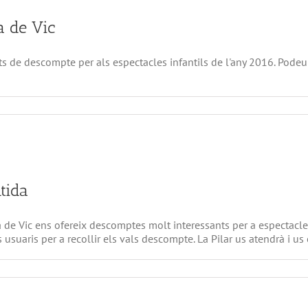
a de Vic
ets de descompte per als espectacles infantils de l'any 2016. Pode
a
Tiquets
de
descompte
per
l’Atlàntida
de
Vic
tida
 de Vic ens ofereix descomptes molt interessants per a espectacles
ls usuaris per a recollir els vals descompte. La Pilar us atendrà i 
a
Descomptes
espectacles
Teatre