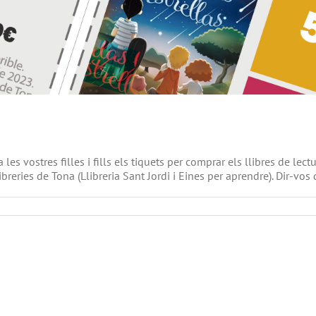
 les vostres filles i fills els tiquets per comprar els llibres de l
breries de Tona (Llibreria Sant Jordi i Eines per aprendre). Dir-vos q
a
Descomptes
llibres
de
lectura