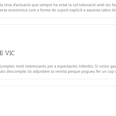
a línia d’actuació que sempre ha estat la col·laboració amb les famí
recta econòmica com a forma de suport explícit a aquesta labor. Així,
a
DESCOMPTE
LLIBRES
DE
LECTURA
E VIC
comptes molt interessants per a espectacles infantils. Si voleu ga
 vals descompte. Us adjuntem la revista perque pogueu fer un cop d'ul
a
DECOMPTES
TEATRE
ATLANTIDA
DE
VIC