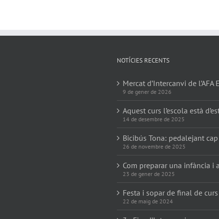
Atlàntida
NOTÍCIES RECENTS
Mercat d’Intercanvi de l’AFA 
9 de gener de 2026
Aquest curs l’escola està d’es
14 de desembre de 2025
Bicibús Tona: pedalejant cap
26 de novembre de 2025
Com preparar una infància i a
23 de gener de 2025
Festa i sopar de final de curs
22 de maig de 2024