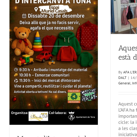
Aquest curs l’escola està
d’estrena!
Escola
General
InfoAMPA
Bi
un
Aques
està d
By
AFA L'E
DALT
|
14/
General
,
In
Aquest cu
L’AFA ha 
important
cicle: la
a les cla
iniciativa