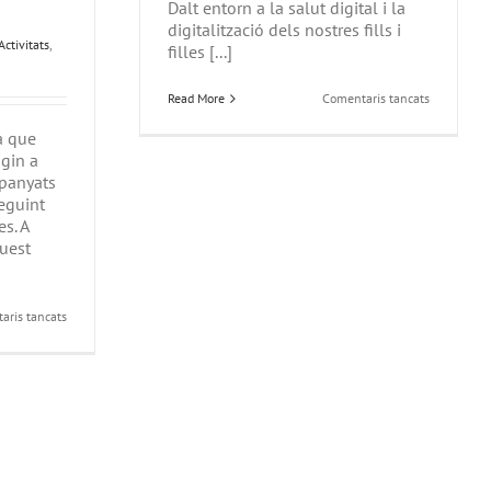
Dalt entorn a la salut digital i la
digitalització dels nostres fills i
Activitats
,
filles [...]
a
Read More
Comentaris tancats
Com
preparar
va que
una
gin a
infància
i
mpanyats
adolescènc
seguint
lliure
s. A
de
dispositius
uest
digitals
a
aris tancats
Bicibús
Tona:
pedalejant
cap
a
una
mobilitat
més
sostenible
i