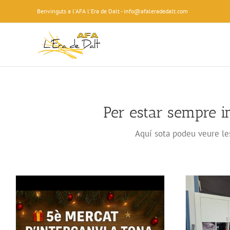
Skip
Benvinguts a l'AFA l'Era de Dalt - info@afaleradedalt.com
to
content
Per estar sempre 
Aquí sota podeu veure le