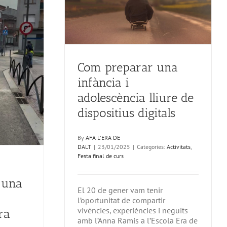
lliure de
digitals
inal de curs
Com preparar una
infància i
adolescència lliure de
dispositius digitals
By
AFA L'ERA DE
DALT
|
23/01/2025
|
Categories:
Activitats
,
Festa final de curs
 una
El 20 de gener vam tenir
l’oportunitat de compartir
vivències, experiències i neguits
ra
amb l’Anna Ramis a l’Escola Era de