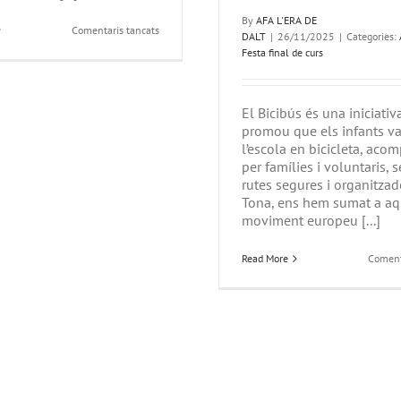
By
AFA L'ERA DE
a
Comentaris tancats
DALT
|
26/11/2025
|
Categories:
Aquest
Festa final de curs
curs
l’escola
està
d’estrena!
El Bicibús és una iniciati
promou que els infants va
l’escola en bicicleta, aco
per famílies i voluntaris, 
rutes segures i organitzade
Tona, ens hem sumat a aq
moviment europeu [...]
Read More
Coment