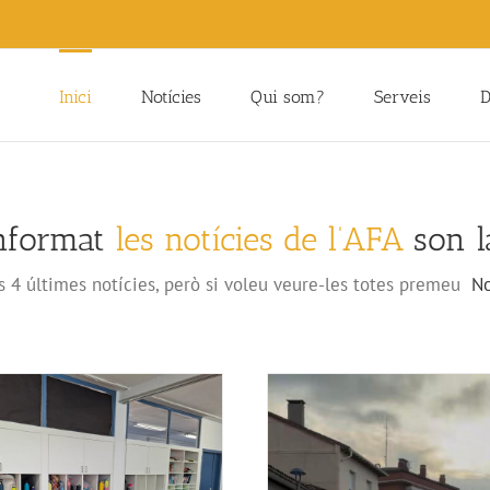
Inici
Notícies
Qui som?
Serveis
D
informat
les notícies de l’AFA
son la
s 4 últimes notícies, però si voleu veure-les totes premeu
No
Com preparar un