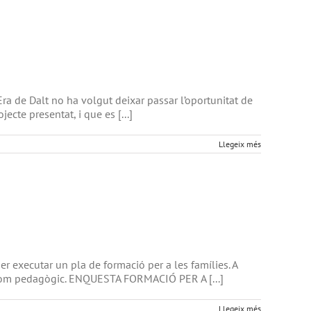
Era de Dalt no ha volgut deixar passar l’oportunitat de
ecte presentat, i que es [...]
Llegeix més
r executar un pla de formació per a les famílies. A
ic com pedagògic. ENQUESTA FORMACIÓ PER A [...]
Llegeix més