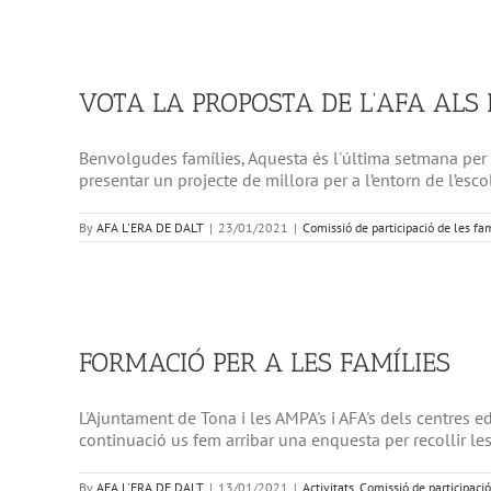
VOTA LA PROPOSTA DE L’AFA ALS
Benvolgudes famílies, Aquesta és l'última setmana per vo
presentar un projecte de millora per a l’entorn de l’esco
By
AFA L'ERA DE DALT
|
23/01/2021
|
Comissió de participació de les fa
FORMACIÓ PER A LES FAMÍLIES
L'Ajuntament de Tona i les AMPA's i AFA's dels centres 
continuació us fem arribar una enquesta per recollir l
By
AFA L'ERA DE DALT
|
13/01/2021
|
Activitats
,
Comissió de participació