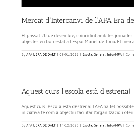
Mercat d’Intercanvi de l’AFA Era de
El passat 20 de desembre, coincidint amb les jornades de 
objectes en bon estat a l’Espai Muriel de Tona. El mercat
By
AFA L'ERA DE DALT
|
09/01/2026
|
Escola
,
General
,
InfoAMPA
|
Comen
Aquest curs l’escola està d’estrena!
Aquest curs l’escola està d’estrena! L’AFA ha fet possibl
iniciativa té com a objectiu facilitar l’organització i ofe
By
AFA L'ERA DE DALT
|
14/12/2025
|
Escola
,
General
,
InfoAMPA
|
Comen