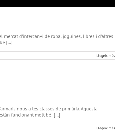
 mercat d’intercanvi de roba, joguines, libres i d’altres
é [...]
Llegeix més
 d’armaris nous a les classes de primària. Aquesta
 están funcionant molt bé! [...]
Llegeix més