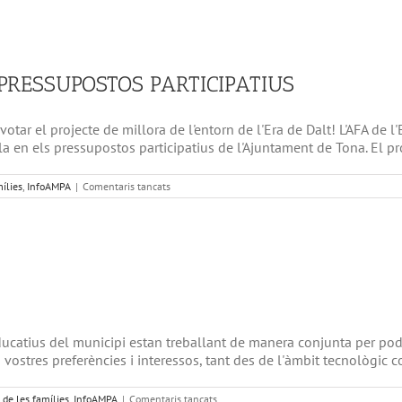
l’escola
està
d’estrena!
 PRESSUPOSTOS PARTICIPATIUS
tar el projecte de millora de l'entorn de l'Era de Dalt! L'AFA de l'
la en els pressupostos participatius de l'Ajuntament de Tona. El proj
a
mílies
,
InfoAMPA
|
Comentaris tancats
VOTA
LA
PROPOSTA
DE
L’AFA
ALS
PRESSUPOSTOS
PARTICIPATIUS
educatius del municipi estan treballant de manera conjunta per pode
es vostres preferències i interessos, tant des de l'àmbit tecnològ
a
 de les famílies
,
InfoAMPA
|
Comentaris tancats