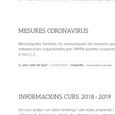
MESURES CORONAVIRUS
Benvolgudes famílies, Us comuniquem les mesures que pr
extraescolars organitzades per l'AMPA queden suspeses 
a nou [...]
a
By
AFA L'ERA DE DALT
|
12/03/2020
|
InfoAMPA
|
Comentaris tancats
M
C
INFORMACIONS CURS 2018-2019
Un curs acaba i un altre comença i per estar preparats 
informació de l'escola oberta de setembre i les extraesco