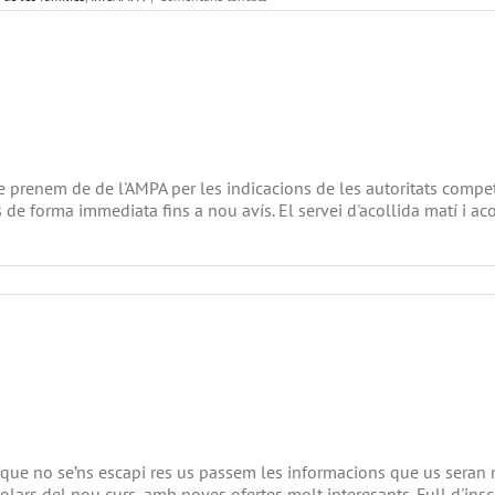
FORMACIÓ
PER
A
LES
FAMÍLIES
enem de de l'AMPA per les indicacions de les autoritats competents
de forma immediata fins a nou avís. El servei d'acollida matí i a
ESURES
ORONAVIRUS
i que no se’ns escapi res us passem les informacions que us seran m
lars del nou curs, amb noves ofertes molt interesants. Full d'inscri