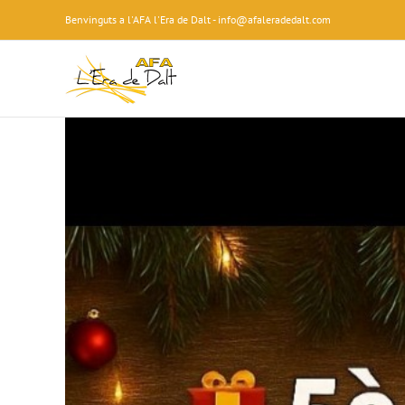
Skip
Benvinguts a l'AFA l'Era de Dalt - info@afaleradedalt.com
to
content