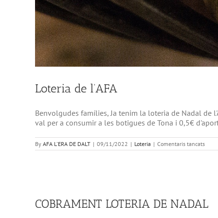
Loteria de l’AFA
Benvolgudes famílies, Ja tenim la loteria de Nadal de l'
val per a consumir a les botigues de Tona i 0,5€ d'apor
a
By
AFA L'ERA DE DALT
|
09/11/2022
|
Loteria
|
Comentaris tancats
Loter
de
l’AFA
COBRAMENT LOTERIA DE NADAL