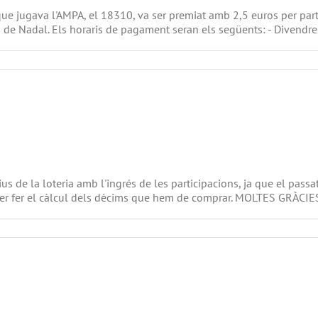
 que jugava l'AMPA, el 18310, va ser premiat amb 2,5 euros per pa
a de Nadal. Els horaris de pagament seran els següents: - Divendres
RAMENT
RIA
AL
de la loteria amb l'ingrés de les participacions, ja que el passa
ius per fer el càlcul dels dècims que hem de comprar. MOLTES GR
RIA
AL