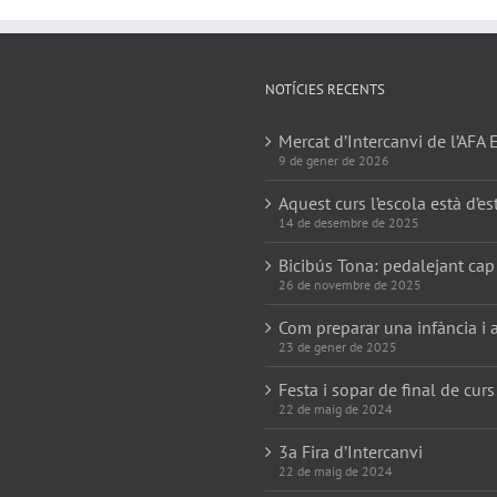
NOTÍCIES RECENTS
Mercat d’Intercanvi de l’AFA 
9 de gener de 2026
Aquest curs l’escola està d’es
14 de desembre de 2025
Bicibús Tona: pedalejant cap
26 de novembre de 2025
Com preparar una infància i a
23 de gener de 2025
Festa i sopar de final de curs
22 de maig de 2024
3a Fira d’Intercanvi
22 de maig de 2024