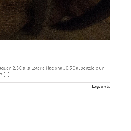
uguen 2,5€ a la Loteria Nacional, 0,5€ al sorteig d'un
[...]
Llegeix més