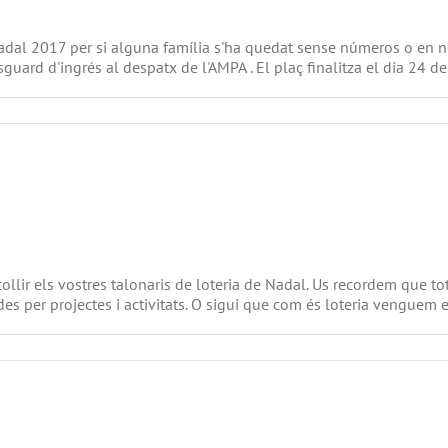
e nadal 2017 per si alguna família s'ha quedat sense números o en 
guard d'ingrés al despatx de l'AMPA . El plaç finalitza el dia 24 de [
ia
l
ollir els vostres talonaris de loteria de Nadal. Us recordem que to
des per projectes i activitats. O sigui que com és loteria venguem en
m
ia
l