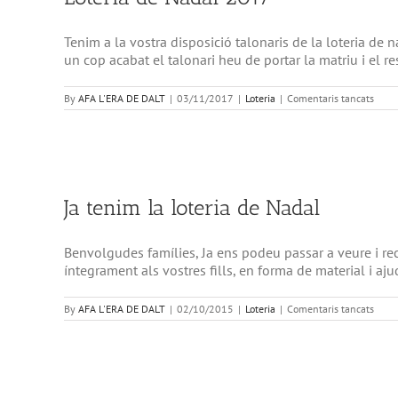
Tenim a la vostra disposició talonaris de la loteria d
un cop acabat el talonari heu de portar la matriu i el res
a
By
AFA L'ERA DE DALT
|
03/11/2017
|
Loteria
|
Comentaris tancats
Loter
de
Nada
2017
Ja tenim la loteria de Nadal
Benvolgudes famílies, Ja ens podeu passar a veure i rec
íntegrament als vostres fills, en forma de material i aju
a
By
AFA L'ERA DE DALT
|
02/10/2015
|
Loteria
|
Comentaris tancats
Ja
teni
la
loter
de
Nada