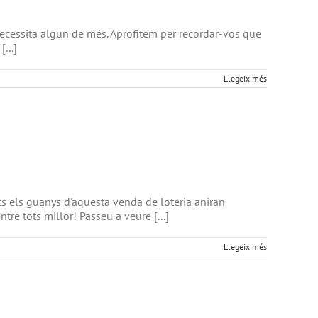
necessita algun de més. Aprofitem per recordar-vos que
...]
Llegeix més
ts els guanys d'aquesta venda de loteria aniran
tre tots millor! Passeu a veure [...]
Llegeix més