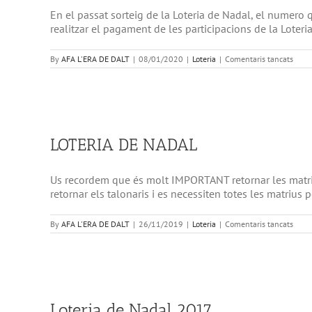
En el passat sorteig de la Loteria de Nadal, el numero
realitzar el pagament de les participacions de la Loteri
a
By
AFA L'ERA DE DALT
|
08/01/2020
|
Loteria
|
Comentaris tancats
COB
LOTE
DE
NAD
LOTERIA DE NADAL
Us recordem que és molt IMPORTANT retornar les matrius 
retornar els talonaris i es necessiten totes les matr
a
By
AFA L'ERA DE DALT
|
26/11/2019
|
Loteria
|
Comentaris tancats
LOTE
DE
NAD
Loteria de Nadal 2017