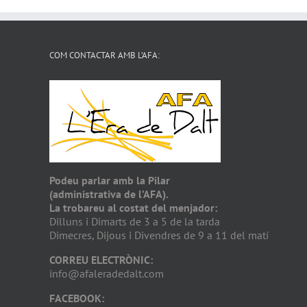
COM CONTACTAR AMB L’AFA:
Podeu parlar amb la Pilar
(administrativa de l’AFA).
La trobareu al costat del menjador:
Dilluns i Dimarts de 3 a 5 de la tarda
Dimecres, Dijous i Divendres de 9 a 11 del matí
CORREU ELECTRÒNIC:
info@afaleradedalt.com
FACEBOOK: