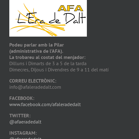
Podeu parlar amb la Pilar
(administrativa de l’AFA).
La trobareu al costat del menjador:
Dilluns i Dimarts de 3 a 5 de la tarda
Dimecres, Dijous i Divendres de 9 a 11 del matí
CORREU ELECTRÒNIC:
info@afaleradedalt.com
FACEBOOK:
www.facebook.com/afaleradedalt
TWITTER:
@afaeradedalt
INSTAGRAM:
@afaeradedalt