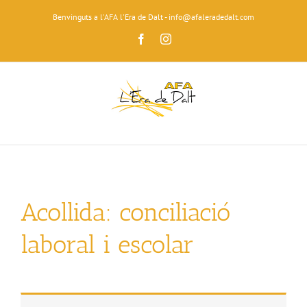
Skip
Benvinguts a l'AFA l'Era de Dalt - info@afaleradedalt.com
to
content
Facebook
Instagram
Acollida: conciliació
laboral i escolar