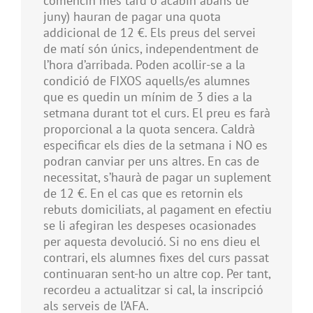
comencin més tard o acabin abans de
juny) hauran de pagar una quota
addicional de 12 €. Els preus del servei
de matí són únics, independentment de
l’hora d’arribada. Poden acollir-se a la
condició de FIXOS aquells/es alumnes
que es quedin un mínim de 3 dies a la
setmana durant tot el curs. El preu es farà
proporcional a la quota sencera. Caldrà
especificar els dies de la setmana i NO es
podran canviar per uns altres. En cas de
necessitat, s’haurà de pagar un suplement
de 12 €. En el cas que es retornin els
rebuts domiciliats, al pagament en efectiu
se li afegiran les despeses ocasionades
per aquesta devolució. Si no ens dieu el
contrari, els alumnes fixes del curs passat
continuaran sent-ho un altre cop. Per tant,
recordeu a actualitzar si cal, la inscripció
als serveis de l’AFA.