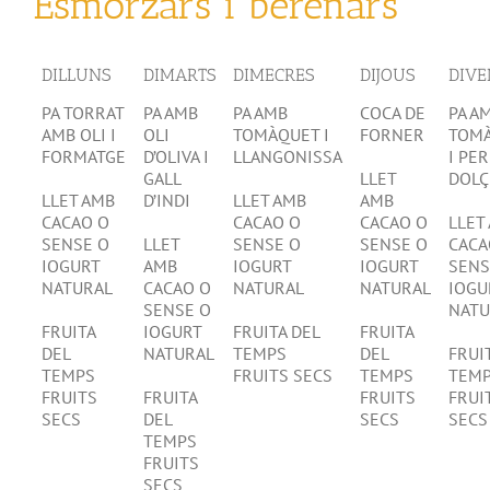
Esmorzars i berenars
DILLUNS
DIMARTS
DIMECRES
DIJOUS
DIVE
PA TORRAT
PA AMB
PA AMB
COCA DE
PA A
AMB OLI I
OLI
TOMÀQUET I
FORNER
TOM
FORMATGE
D’OLIVA I
LLANGONISSA
I PER
GALL
LLET
DOLÇ
LLET AMB
D’INDI
LLET AMB
AMB
CACAO O
CACAO O
CACAO O
LLET
SENSE O
LLET
SENSE O
SENSE O
CACA
IOGURT
AMB
IOGURT
IOGURT
SENS
NATURAL
CACAO O
NATURAL
NATURAL
IOGU
SENSE O
NATU
FRUITA
IOGURT
FRUITA DEL
FRUITA
DEL
NATURAL
TEMPS
DEL
FRUI
TEMPS
FRUITS SECS
TEMPS
TEM
FRUITS
FRUITA
FRUITS
FRUI
SECS
DEL
SECS
SECS
TEMPS
FRUITS
SECS