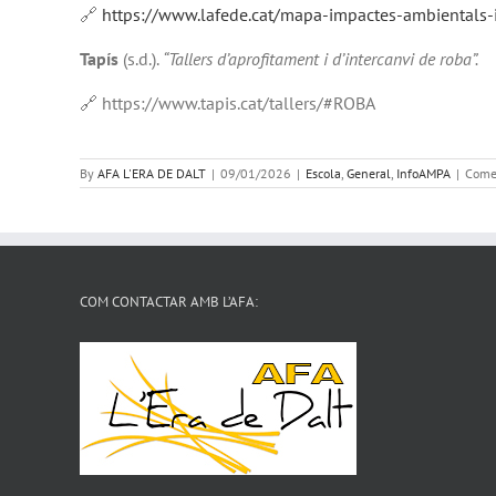
🔗
https://www.lafede.cat/mapa-impactes-ambientals-
Tapís
(s.d.).
“Tallers d’aprofitament i d’intercanvi de roba”.
🔗
https://www.tapis.cat/tallers/#ROBA
By
AFA L'ERA DE DALT
|
09/01/2026
|
Escola
,
General
,
InfoAMPA
|
Comen
COM CONTACTAR AMB L’AFA: