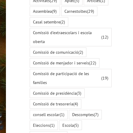
Activitats
(29)
Aplec
(5)
Articles
(1)
Assemblea
(9)
Carnestoltes
(29)
Casal setembre
(2)
Comissió d'extraescolars i escola
(12)
oberta
Comissió de comunicació
(2)
Comissió de menjador i serveis
(22)
Comissió de participació de les
(19)
famílies
Comissió de presidència
(3)
Comissió de tresoreria
(4)
consell escolar
(1)
Descomptes
(7)
Eleccions
(1)
Escola
(5)