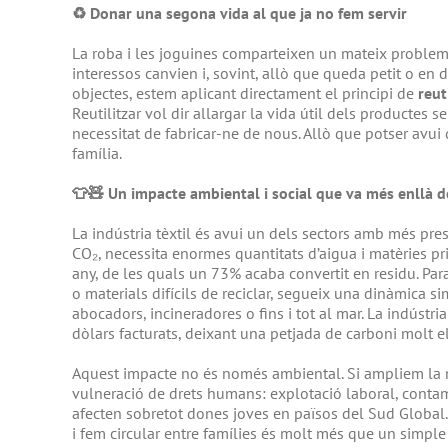
♻️
Donar una segona vida al que ja no fem servir
La roba i les joguines comparteixen un mateix problema:
interessos canvien i, sovint, allò que queda petit o en
objectes, estem aplicant directament el principi de
reut
Reutilitzar vol dir allargar la vida útil dels productes 
necessitat de fabricar-ne de nous. Allò que potser avui d
família.
👕🧸
Un impacte ambiental i social que va més enllà de
La indústria tèxtil és avui un dels sectors amb més pre
CO₂, necessita enormes quantitats d’aigua i matèries p
any, de les quals un 73% acaba convertit en residu. Par
o materials difícils de reciclar, segueix una dinàmica 
abocadors, incineradores o fins i tot al mar. La indústria
dòlars facturats, deixant una petjada de carboni molt e
Aquest impacte no és només ambiental. Si ampliem la m
vulneració de drets humans: explotació laboral, contami
afecten sobretot dones joves en països del Sud Global.
i fem circular entre famílies és molt més que un simple 