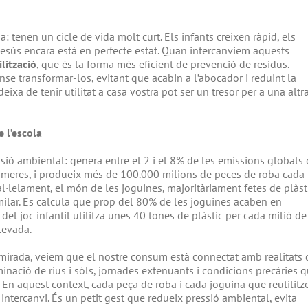
 tenen un cicle de vida molt curt. Els infants creixen ràpid, els
 desús encara està en perfecte estat. Quan intercanviem aquests
ilització
, que és la forma més eficient de prevenció de residus.
sense transformar-los, evitant que acabin a l’abocador i reduint la
eixa de tenir utilitat a casa vostra pot ser un tresor per a una altr
 l’escola
ssió ambiental: genera entre el 2 i el 8% de les emissions globals
rimeres, i produeix més de 100.000 milions de peces de roba cada
al·lelament, el món de les joguines, majoritàriament fetes de plàst
similar. Es calcula que prop del 80% de les joguines acaben en
 del joc infantil utilitza unes 40 tones de plàstic per cada milió de
levada.
irada, veiem que el nostre consum està connectat amb realitats 
nació de rius i sòls, jornades extenuants i condicions precàries 
 En aquest context, cada peça de roba i cada joguina que reutilit
intercanvi. És un petit gest que redueix pressió ambiental, evita