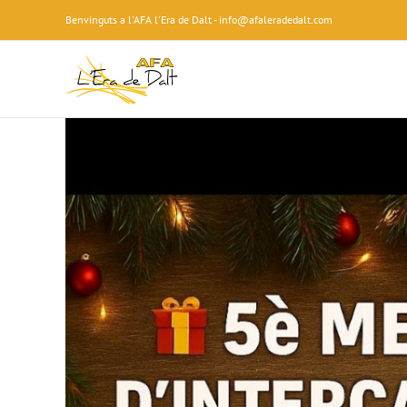
Skip
Benvinguts a l'AFA l'Era de Dalt - info@afaleradedalt.com
to
content
View
Larger
Image