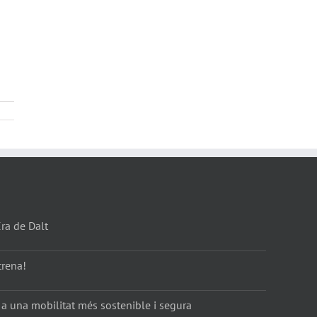
Era de Dalt
trena!
 a una mobilitat més sostenible i segura