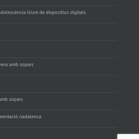
dolescència lliure de dispositius digitals
vera amb sopars
amb sopars
amentació nadalenca