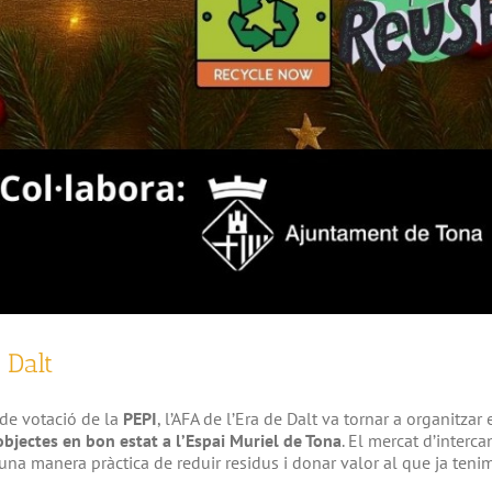
 Dalt
 de votació de la
PEPI
, l’AFA de l’Era de Dalt va tornar a organitzar 
 objectes en bon estat a l’Espai Muriel de Tona
. El mercat d’interca
una manera pràctica de reduir residus i donar valor al que ja tenim