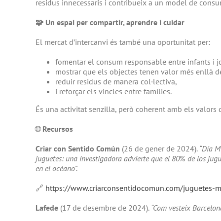
residus innecessaris i contribueix a un model de consu
🧩
Un espai per compartir, aprendre i cuidar
El mercat d’intercanvi és també una oportunitat per:
fomentar el consum responsable entre infants i j
mostrar que els objectes tenen valor més enllà de
reduir residus de manera col·lectiva,
i reforçar els vincles entre famílies.
És una activitat senzilla, però coherent amb els valors 
🌐
Recursos
Criar con Sentido Común
(26 de gener de 2024).
“Día M
juguetes: una investigadora advierte que el 80% de los jug
en el océano”.
🔗
https://www.criarconsentidocomun.com/juguetes-
Lafede
(17 de desembre de 2024).
“Com vesteix Barcelona