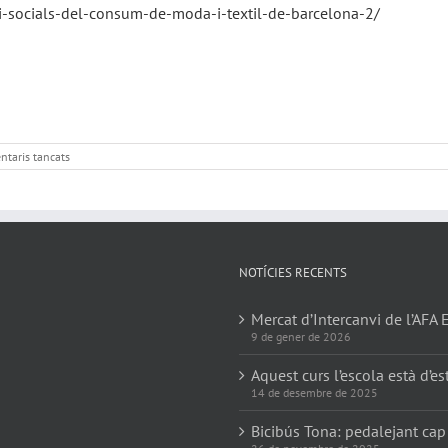
i-socials-del-consum-de-moda-i-textil-de-barcelona-2/
a
taris tancats
Mercat
d’Intercanvi
de
l’AFA
Era
de
Dalt
NOTÍCIES RECENTS
Mercat d’Intercanvi de l’AFA 
9 de gener de 2026
Aquest curs l’escola està d’es
14 de desembre de 2025
Bicibús Tona: pedalejant cap