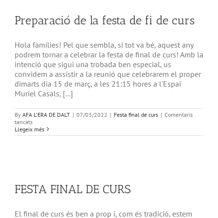
Preparació de la festa de fi de curs
Hola famílies! Pel que sembla, si tot va bé, aquest any
podrem tornar a celebrar la festa de final de curs! Amb la
intenció que sigui una trobada ben especial, us
convidem a assistir a la reunió que celebrarem el proper
dimarts dia 15 de març, a les 21:15 hores a l'Espai
Muriel Casals, [...]
By
AFA L'ERA DE DALT
|
07/03/2022
|
Festa final de curs
|
Comentaris
a
tancats
Preparació
Llegeix més
de
la
festa
de
fi
de
curs
FESTA FINAL DE CURS
El final de curs és ben a prop i, com és tradició, estem