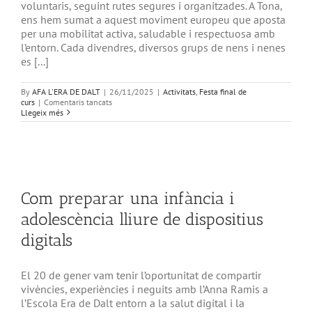
voluntaris, seguint rutes segures i organitzades. A Tona,
ens hem sumat a aquest moviment europeu que aposta
per una mobilitat activa, saludable i respectuosa amb
l’entorn. Cada divendres, diversos grups de nens i nenes
es [...]
By
AFA L'ERA DE DALT
|
26/11/2025
|
Activitats
,
Festa final de
a
curs
|
Comentaris tancats
Bicibús
Llegeix més
Tona:
pedalejant
cap
a
una
mobilitat
més
Com preparar una infància i
sostenible
i
adolescència lliure de dispositius
segura
digitals
El 20 de gener vam tenir l’oportunitat de compartir
vivències, experiències i neguits amb l’Anna Ramis a
l’Escola Era de Dalt entorn a la salut digital i la