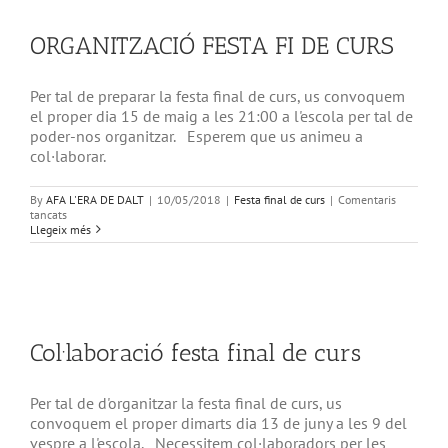
ORGANITZACIÓ FESTA FI DE CURS
Per tal de preparar la festa final de curs, us convoquem
el proper dia 15 de maig a les 21:00 a l'escola per tal de
poder-nos organitzar. Esperem que us animeu a
col·laborar.
By
AFA L'ERA DE DALT
|
10/05/2018
|
Festa final de curs
|
Comentaris
a
tancats
ORGANITZACIÓ
Llegeix més
FESTA
FI
DE
CURS
Col·laboració festa final de curs
Per tal de d'organitzar la festa final de curs, us
convoquem el proper dimarts dia 13 de juny a les 9 del
vespre a l'escola. Necessitem col·laboradors per les