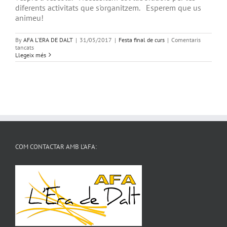
diferents activitats que s'organitzem. Esperem que us
animeu!
By
AFA L'ERA DE DALT
|
31/05/2017
|
Festa final de curs
|
Comentaris
a
tancats
Col·laboració
Llegeix més
festa
final
de
curs
COM CONTACTAR AMB L’AFA: