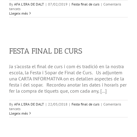
By
AFA L'ERA DE DALT
|
07/02/2019
|
Festa final de curs
|
Comentaris
a
tancats
FESTA
Llegeix més
DE
FI
DE
CURS
FESTA FINAL DE CURS
Ja s'acosta el final de curs i com és tradició en la nostra
escola, la Festa i Sopar de Final de Curs. Us adjuntem
una CARTA INFORMATIVA on es detallen aspectes de la
festa i del sopar. Recordeu anotar les dates i horaris per
fer la compra de tiquets que, com cada any, [...]
By
AFA L'ERA DE DALT
|
22/05/2018
|
Festa final de curs
|
Comentaris
a
tancats
FESTA
Llegeix més
FINAL
DE
CURS