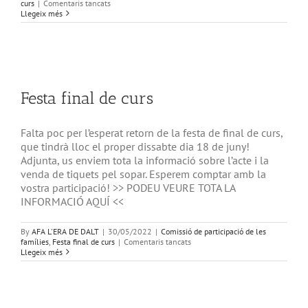
a
curs
|
Comentaris tancats
Festa
Llegeix més
i
sopar
de
final
de
curs
Festa final de curs
Falta poc per l’esperat retorn de la festa de final de curs,
que tindrà lloc el proper dissabte dia 18 de juny!
Adjunta, us enviem tota la informació sobre l’acte i la
venda de tiquets pel sopar. Esperem comptar amb la
vostra participació! >> PODEU VEURE TOTA LA
INFORMACIÓ AQUÍ <<
By
AFA L'ERA DE DALT
|
30/05/2022
|
Comissió de participació de les
a
famílies
,
Festa final de curs
|
Comentaris tancats
Festa
Llegeix més
final
de
curs