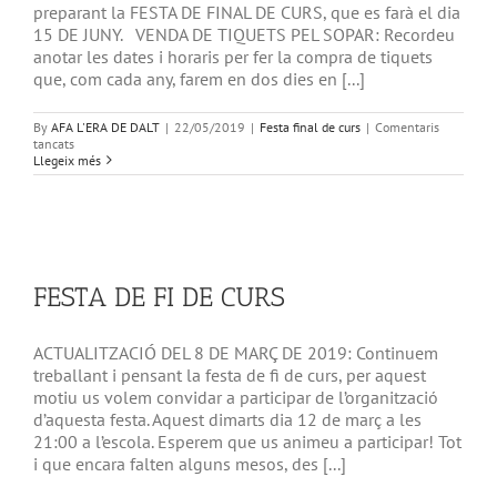
preparant la FESTA DE FINAL DE CURS, que es farà el dia
15 DE JUNY. VENDA DE TIQUETS PEL SOPAR: Recordeu
anotar les dates i horaris per fer la compra de tiquets
que, com cada any, farem en dos dies en [...]
By
AFA L'ERA DE DALT
|
22/05/2019
|
Festa final de curs
|
Comentaris
a
tancats
FESTA
Llegeix més
FINAL
DE
CURS
FESTA DE FI DE CURS
ACTUALITZACIÓ DEL 8 DE MARÇ DE 2019: Continuem
treballant i pensant la festa de fi de curs, per aquest
motiu us volem convidar a participar de l’organització
d’aquesta festa. Aquest dimarts dia 12 de març a les
21:00 a l’escola. Esperem que us animeu a participar! Tot
i que encara falten alguns mesos, des [...]