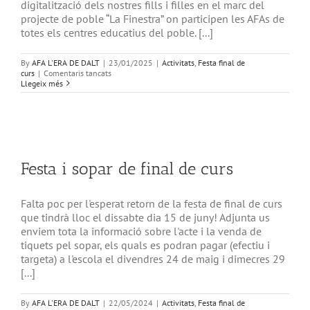
digitalització dels nostres fills i filles en el marc del
projecte de poble “La Finestra” on participen les AFAs de
totes els centres educatius del poble. [...]
By
AFA L'ERA DE DALT
|
23/01/2025
|
Activitats
,
Festa final de
a
curs
|
Comentaris tancats
Com
Llegeix més
preparar
una
infància
i
adolescència
lliure
de
Festa i sopar de final de curs
dispositius
digitals
Falta poc per l'esperat retorn de la festa de final de curs
que tindrà lloc el dissabte dia 15 de juny! Adjunta us
enviem tota la informació sobre l'acte i la venda de
tiquets pel sopar, els quals es podran pagar (efectiu i
targeta) a l'escola el divendres 24 de maig i dimecres 29
[...]
By
AFA L'ERA DE DALT
|
22/05/2024
|
Activitats
,
Festa final de