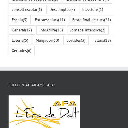
consell escolar
(1)
Descomptes
(7)
Eleccions
(1)
Escola
(5)
Extraescolars
(11)
Festa final de curs
(21)
General
(17)
InfoAMPA
(15)
Jornada intensiva
(2)
Loteria
(5)
Menjador
(30)
Sortides
(3)
Tallers
(18)
Xerrades
(6)
COM CONTACTAR AMB L’AFA: