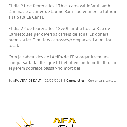
El dia 21 de febrer a les 17h el carnaval infantil amb
l’animació a càrrec de Jaume Barri i berenar per a tothom
a la Sala La Canal.
El dia 22 de febrer a les 18:30h tindrà lloc la Rua de
Carnestoltes per diversos carrers de Tona. Es donarà
premis a les 3 millors carrosses/comparses i al millor
local.
Com ja sabeu, des de l’AMPA de l’Era organitzem una
comparsa. Ja fa dies que hi treballem amb molta il·lusió i
esperem sobretot passar-ho molt bé!
a
By
AFA L'ERA DE DALT
|
02/02/2015
|
Carnestoltes
|
Comentaris tancats
S’acosta
el
carnest
de
Tona!