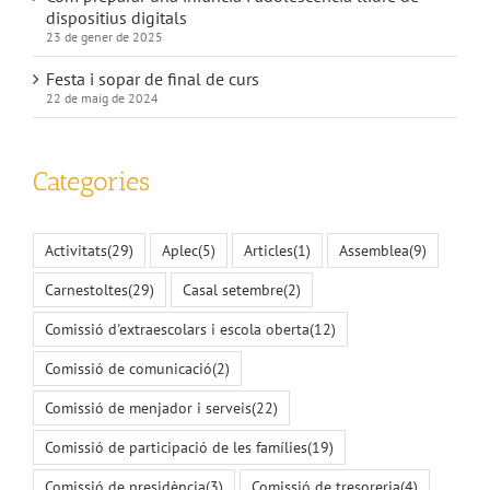
dispositius digitals
23 de gener de 2025
Festa i sopar de final de curs
22 de maig de 2024
Categories
Activitats
(29)
Aplec
(5)
Articles
(1)
Assemblea
(9)
Carnestoltes
(29)
Casal setembre
(2)
Comissió d'extraescolars i escola oberta
(12)
Comissió de comunicació
(2)
Comissió de menjador i serveis
(22)
Comissió de participació de les famílies
(19)
Comissió de presidència
(3)
Comissió de tresoreria
(4)