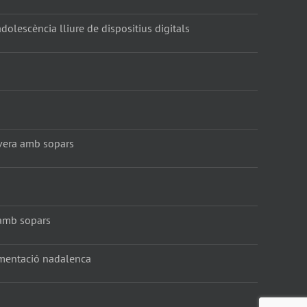
dolescència lliure de dispositius digitals
vera amb sopars
amb sopars
amentació nadalenca