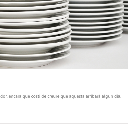
or, encara que costi de creure que aquesta arribarà algun dia.
nú