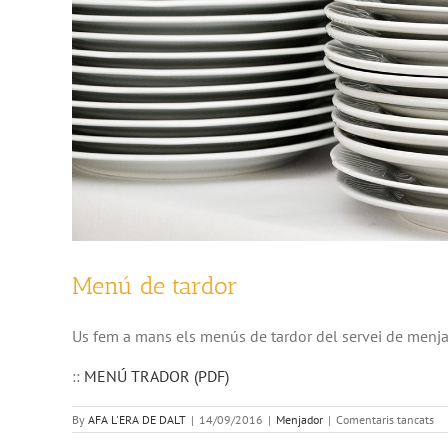
Menú de tardor
Us fem a mans els menús de tardor del servei de menjad
::
MENÚ TRADOR (PDF)
a
By
AFA L'ERA DE DALT
|
14/09/2016
|
Menjador
|
Comentaris tancats
Me