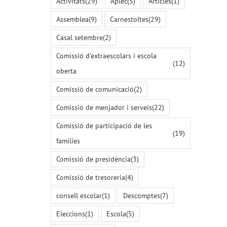
Activitats
(29)
Aplec
(5)
Articles
(1)
Assemblea
(9)
Carnestoltes
(29)
Casal setembre
(2)
Comissió d'extraescolars i escola
(12)
oberta
Comissió de comunicació
(2)
Comissió de menjador i serveis
(22)
Comissió de participació de les
(19)
famílies
Comissió de presidència
(3)
Comissió de tresoreria
(4)
consell escolar
(1)
Descomptes
(7)
Eleccions
(1)
Escola
(5)