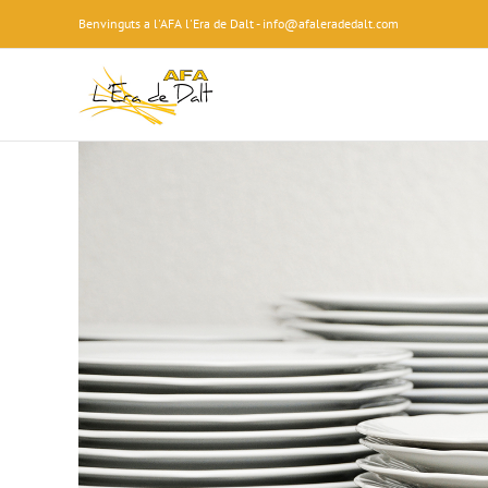
Skip
Benvinguts a l'AFA l'Era de Dalt - info@afaleradedalt.com
to
content
View
Larger
Image