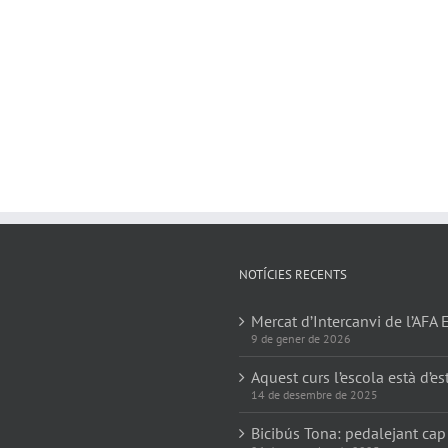
NOTÍCIES RECENTS
Mercat d’Intercanvi de l’AFA 
9 de gener de 2026
Aquest curs l’escola està d’es
14 de desembre de 2025
Bicibús Tona: pedalejant cap