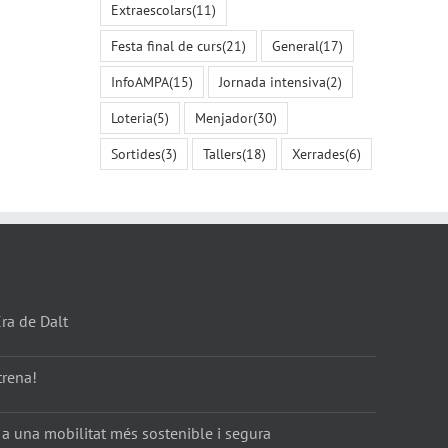
Extraescolars
(11)
Festa final de curs
(21)
General
(17)
InfoAMPA
(15)
Jornada intensiva
(2)
Loteria
(5)
Menjador
(30)
Sortides
(3)
Tallers
(18)
Xerrades
(6)
Era de Dalt
trena!
 a una mobilitat més sostenible i segura