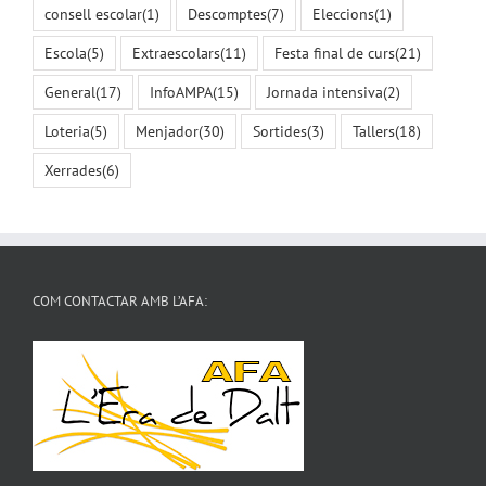
consell escolar
(1)
Descomptes
(7)
Eleccions
(1)
Escola
(5)
Extraescolars
(11)
Festa final de curs
(21)
General
(17)
InfoAMPA
(15)
Jornada intensiva
(2)
Loteria
(5)
Menjador
(30)
Sortides
(3)
Tallers
(18)
Xerrades
(6)
COM CONTACTAR AMB L’AFA: