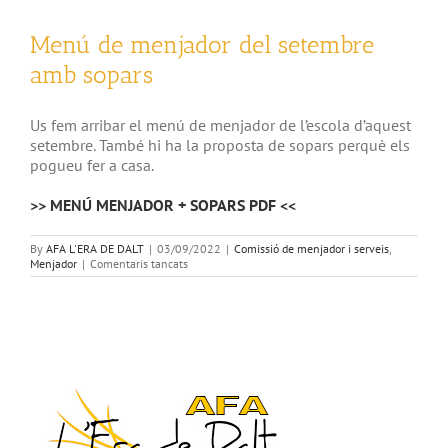
Menú de menjador del setembre
amb sopars
Us fem arribar el menú de menjador de l’escola d’aquest
setembre. També hi ha la proposta de sopars perquè els
pogueu fer a casa.
>> MENÚ MENJADOR + SOPARS PDF <<
By
AFA L'ERA DE DALT
|
03/09/2022
|
Comissió de menjador i serveis
,
a
Menjador
|
Comentaris tancats
Menú
de
menjador
del
setembre
amb
sopars