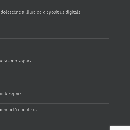
dolescència lliure de dispositius digitals
vera amb sopars
amb sopars
amentació nadalenca