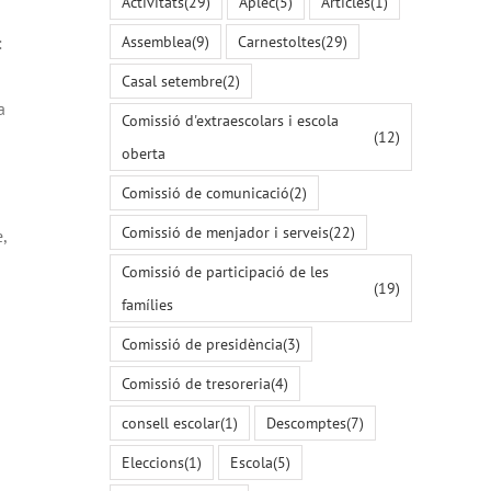
Activitats
(29)
Aplec
(5)
Articles
(1)
Assemblea
(9)
Carnestoltes
(29)
:
Casal setembre
(2)
a
Comissió d'extraescolars i escola
(12)
oberta
Comissió de comunicació
(2)
Comissió de menjador i serveis
(22)
,
Comissió de participació de les
(19)
famílies
Comissió de presidència
(3)
Comissió de tresoreria
(4)
consell escolar
(1)
Descomptes
(7)
Eleccions
(1)
Escola
(5)