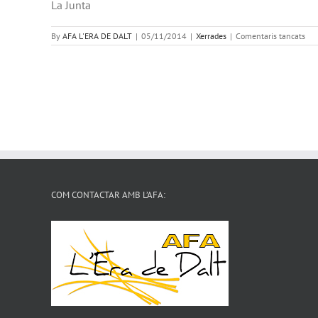
La Junta
a
By
AFA L'ERA DE DALT
|
05/11/2014
|
Xerrades
|
Comentaris tancats
Jor
de
la
com
edu
d’O
COM CONTACTAR AMB L’AFA: