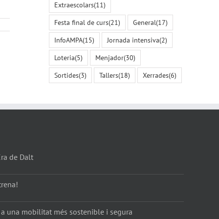
Extraescolars
(11)
Festa final de curs
(21)
General
(17)
InfoAMPA
(15)
Jornada intensiva
(2)
Loteria
(5)
Menjador
(30)
Sortides
(3)
Tallers
(18)
Xerrades
(6)
Era de Dalt
trena!
 a una mobilitat més sostenible i segura