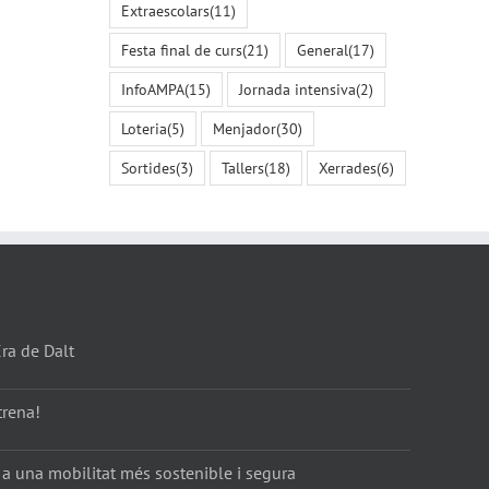
Extraescolars
(11)
Festa final de curs
(21)
General
(17)
InfoAMPA
(15)
Jornada intensiva
(2)
Loteria
(5)
Menjador
(30)
Sortides
(3)
Tallers
(18)
Xerrades
(6)
Era de Dalt
trena!
 a una mobilitat més sostenible i segura