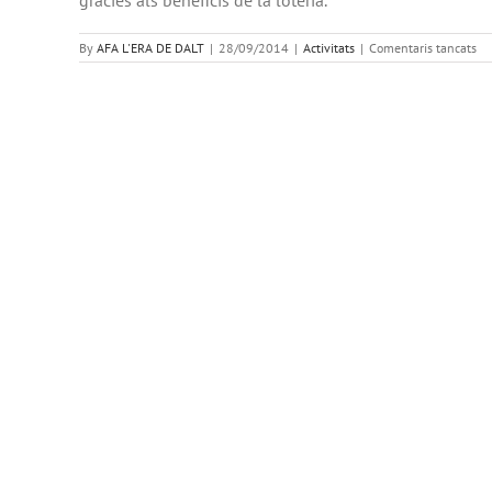
a
By
AFA L'ERA DE DALT
|
28/09/2014
|
Activitats
|
Comentaris tancats
Ja
hi
ha
a
la
ve
la
lot
de
Na
de
l’