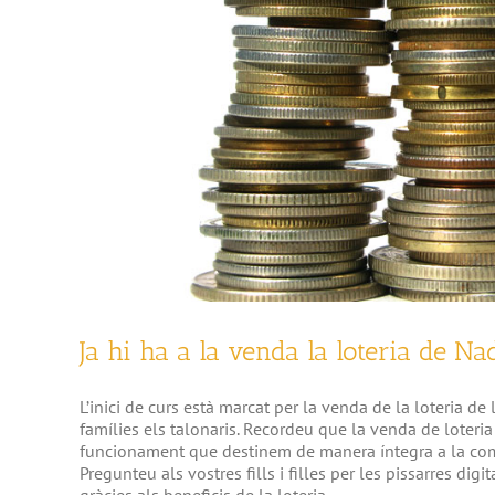
Ja hi ha a la venda la loteria de N
L’inici de curs està marcat per la venda de la loteria de
famílies els talonaris. Recordeu que la venda de loteri
funcionament que destinem de manera íntegra a la compra
Pregunteu als vostres fills i filles per les pissarres dig
gràcies als beneficis de la loteria.