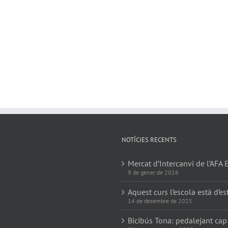
NOTÍCIES RECENTS
Mercat d’Intercanvi de l’AFA 
9 de gener de 2026
Aquest curs l’escola està d’es
14 de desembre de 2025
Bicibús Tona: pedalejant cap