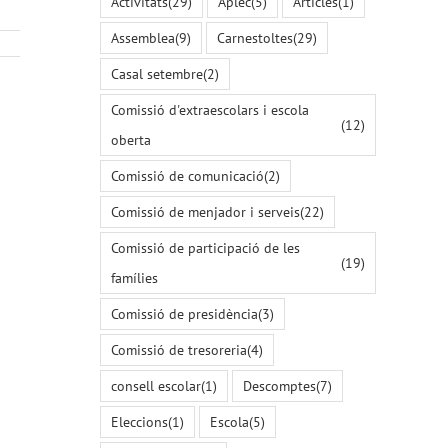
Activitats
(29)
Aplec
(5)
Articles
(1)
Assemblea
(9)
Carnestoltes
(29)
Casal setembre
(2)
Comissió d'extraescolars i escola
(12)
oberta
Comissió de comunicació
(2)
Comissió de menjador i serveis
(22)
Comissió de participació de les
(19)
famílies
Comissió de presidència
(3)
Comissió de tresoreria
(4)
consell escolar
(1)
Descomptes
(7)
Eleccions
(1)
Escola
(5)