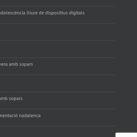
dolescència lliure de dispositius digitals
vera amb sopars
amb sopars
amentació nadalenca