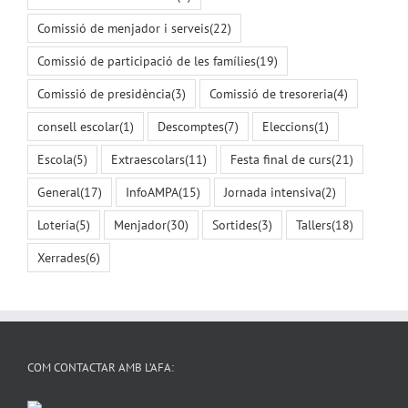
Comissió de menjador i serveis
(22)
Comissió de participació de les famílies
(19)
Comissió de presidència
(3)
Comissió de tresoreria
(4)
consell escolar
(1)
Descomptes
(7)
Eleccions
(1)
Escola
(5)
Extraescolars
(11)
Festa final de curs
(21)
General
(17)
InfoAMPA
(15)
Jornada intensiva
(2)
Loteria
(5)
Menjador
(30)
Sortides
(3)
Tallers
(18)
Xerrades
(6)
COM CONTACTAR AMB L’AFA: