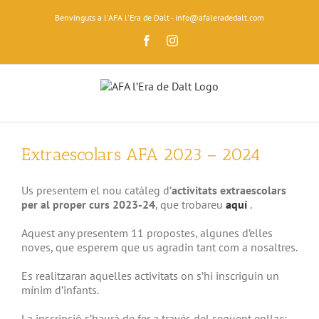
Skip
Benvinguts a l'AFA l'Era de Dalt - info@afaleradedalt.com
to
content
Facebook
Instagram
View
Larger
Extraescolars AFA 2023 – 2024
Image
Us presentem el nou catàleg d’
activitats extraescolars
per al proper curs 2023-24
, que trobareu
aquí
.
Aquest any presentem 11 propostes, algunes d’elles
noves, que esperem que us agradin tant com a nosaltres.
Es realitzaran aquelles activitats on s’hi inscriguin un
mínim d’infants.
La inscripció s’haurà de fer a través del següent enllaç: