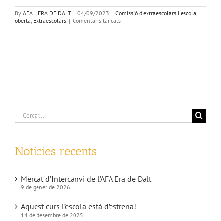
By
AFA L'ERA DE DALT
|
04/09/2023
|
Comissió d'extraescolars i escola
a
oberta
,
Extraescolars
|
Comentaris tancats
Extraescolars
AFA
2023
–
2024
Cerca
…
Notícies recents
Mercat d’Intercanvi de l’AFA Era de Dalt
9 de gener de 2026
Aquest curs l’escola està d’estrena!
14 de desembre de 2025