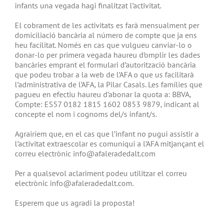
infants una vegada hagi finalitzat l’activitat.
El cobrament de les activitats es farà mensualment per
domiciliació bancària al número de compte que ja ens
heu facilitat. Només en cas que vulgueu canviar-lo o
donar-lo per primera vegada haureu d’omplir les dades
bancàries emprant el formulari d’autorització bancària
que podeu trobar a la web de l’AFA o que us facilitarà
l’administrativa de l’AFA, la Pilar Casals. Les famílies que
pagueu en efectiu haureu d’abonar la quota a: BBVA,
Compte: ES57 0182 1815 1602 0853 9879, indicant al
concepte el nom i cognoms del/s infant/s.
Agrairíem que, en el cas que l’infant no pugui assistir a
l’activitat extraescolar es comuniqui a l’AFA mitjançant el
correu electrònic info@afaleradedalt.com
Per a qualsevol aclariment podeu utilitzar el correu
electrònic info@afaleradedalt.com.
Esperem que us agradi la proposta!