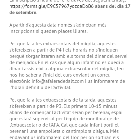
https://forms.gle/E9C57967yozqaDoB6
abans del dia 17
de setembre
.
A partir d’aquesta data només s’admetran més
inscripcions si queden places lliures.
Pel que fa a les extraescolars del migdia, aquestes
s’ofereixen a partir de P4 i els horaris no s’indiquen
perquè s’organitzaran amb els torns del dinar del servei
de menjador. En el cas que algun infant no es quedi a
dinar i assisteixi a alguna extraescolar del migdia, feu-
nos-ho saber a l’inici del curs enviant un correu
electrònic info@afaleradedalt.com i us informarem de
l’horari definitiu de l’activitat.
Pel que fa a les extraescolars de la tarda, aquestes
s’ofereixen a partir de P3. Els primers 10-15 minuts
abans de començar l’activitat seran per berenar, espai
que estarà supervisat per l’equip de monitoratge de
l’extraescolar o de l’AFA. Cal que cada infant porti el
berenar i una ampolleta o cantimplora d’aigua. Més
endavant us informarem del lloc per on sortiran els