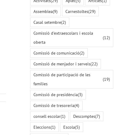
Activitats
(29)
Aplec
(5)
Articles
(1)
Assemblea
(9)
Carnestoltes
(29)
Casal setembre
(2)
Comissió d'extraescolars i escola
(12)
oberta
Comissió de comunicació
(2)
Comissió de menjador i serveis
(22)
Comissió de participació de les
(19)
famílies
Comissió de presidència
(3)
Comissió de tresoreria
(4)
consell escolar
(1)
Descomptes
(7)
Eleccions
(1)
Escola
(5)