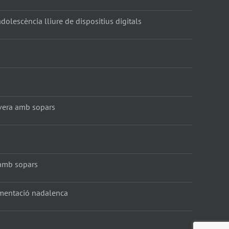
dolescència lliure de dispositius digitals
vera amb sopars
amb sopars
amentació nadalenca