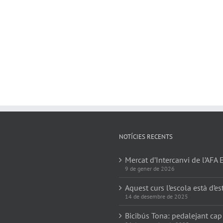
NOTÍCIES RECENTS
Mercat d’Intercanvi de l’AFA 
9 de gener de 2026
Aquest curs l’escola està d’es
14 de desembre de 2025
Bicibús Tona: pedalejant cap