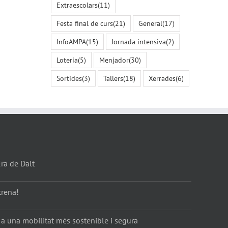
Extraescolars
(11)
Festa final de curs
(21)
General
(17)
InfoAMPA
(15)
Jornada intensiva
(2)
Loteria
(5)
Menjador
(30)
Sortides
(3)
Tallers
(18)
Xerrades
(6)
Era de Dalt
trena!
 a una mobilitat més sostenible i segura