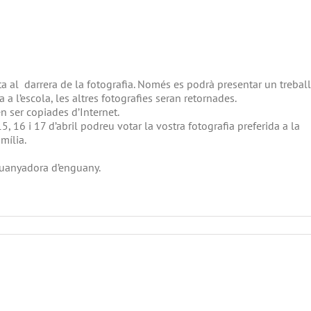
nta al darrera de la fotografia. Només es podrà presentar un treball
 l’escola, les altres fotografies seran retornades.
en ser copiades d’Internet.
5, 16 i 17 d’abril podreu votar la vostra fotografia preferida a la
mília.
 guanyadora d’enguany.
rs
afia
la