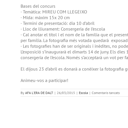
Bases del concurs
· Temàtica: MIREU COM LLEGEIXO
· Mida: màxim 15x 20 cm
· Termini de presentació: dia 10 d’abril
· Lloc de lliurament: Consergeria de l’escola
· Cal anotar el títol i el nom de la família que el prese
per família. La fotografia més votada quedarà exposada a
· Les fotografies han de ser originals i inèdites, no pod
L’exposició s’inaugurarà el dimarts 14 de juny. Els dies 1
consergeria de l’escola. Només s’acceptarà un vot per fa
El dijous 23 d’abril es donarà a conèixer la fotografia
Animeu-vos a participar!
a
By
AFA L'ERA DE DALT
|
26/03/2015
|
Escola
|
Comentaris tancats
Concu
de
fotogr
de
l’Esco
de
L’Era
de