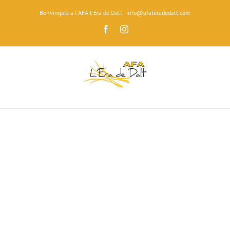
Skip
Benvinguts a l'AFA l'Era de Dalt - info@afaleradedalt.com
to
content
Facebook
Instagram