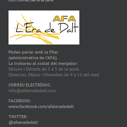
COM CONTACTAR AMB L’AFA:
Podeu parlar amb la Pilar
(administrativa de l’AFA).
La trobareu al costat del menjador:
Dilluns i Dimarts de 3 a 5 de la tarda
Dimecres, Dijous i Divendres de 9 a 11 del matí
CORREU ELECTRÒNIC:
info@afaleradedalt.com
FACEBOOK:
www.facebook.com/afaleradedalt
TWITTER:
@afaeradedalt