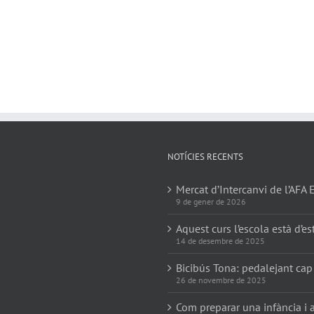
NOTÍCIES RECENTS
Mercat d’Intercanvi de l’AFA 
9 de gener de 2026
Aquest curs l’escola està d’es
14 de desembre de 2025
Bicibús Tona: pedalejant cap
26 de novembre de 2025
Com preparar una infància i a