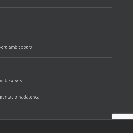
vera amb sopars
amb sopars
amentació nadalenca