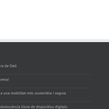
Era de Dalt
trena!
 a una mobilitat més sostenible i segura
dolescència lliure de dispositius digitals