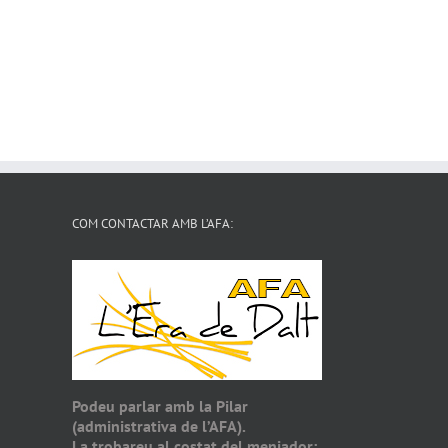
COM CONTACTAR AMB L’AFA:
Podeu parlar amb la Pilar
(administrativa de l’AFA).
La trobareu al costat del menjador: