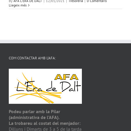
By
AFA L'ERA DE DALT
|
12/01/2021
|
Tresoreria
|
0 Comentaris
Llegeix més
COM CONTACTAR AMB L’AFA:
Podeu parlar amb la Pilar
(administrativa de l’AFA).
La trobareu al costat del menjador:
Dilluns i Dimarts de 3 a 5 de la tarda