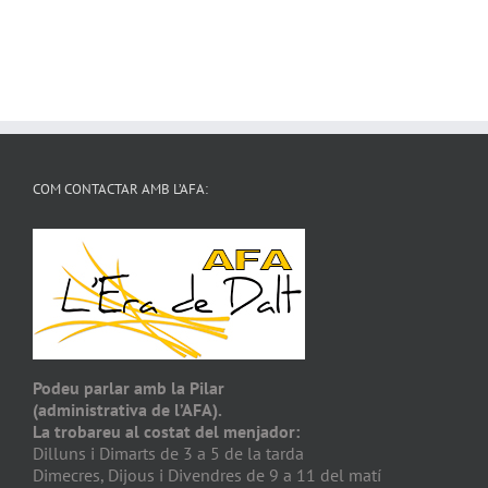
COM CONTACTAR AMB L’AFA:
Podeu parlar amb la Pilar
(administrativa de l’AFA).
La trobareu al costat del menjador:
Dilluns i Dimarts de 3 a 5 de la tarda
Dimecres, Dijous i Divendres de 9 a 11 del matí