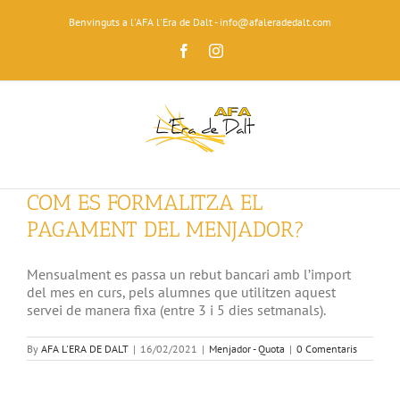
Skip
Benvinguts a l'AFA l'Era de Dalt - info@afaleradedalt.com
to
content
Facebook
Instagram
COM ES FORMALITZA EL
PAGAMENT DEL MENJADOR?
Mensualment es passa un rebut bancari amb l’import
del mes en curs, pels alumnes que utilitzen aquest
servei de manera fixa (entre 3 i 5 dies setmanals).
By
AFA L'ERA DE DALT
|
16/02/2021
|
Menjador - Quota
|
0 Comentaris