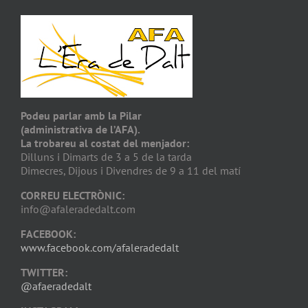
Podeu parlar amb la Pilar
(administrativa de l’AFA).
La trobareu al costat del menjador:
Dilluns i Dimarts de 3 a 5 de la tarda
Dimecres, Dijous i Divendres de 9 a 11 del matí
CORREU ELECTRÒNIC:
info@afaleradedalt.com
FACEBOOK:
www.facebook.com/afaleradedalt
TWITTER:
@afaeradedalt