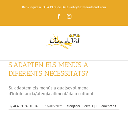
Skip
Benvinguts a l'AFA l'Era de Dalt - info@afaleradedalt.com
to
content
Facebook
Instagram
S’ADAPTEN ELS MENÚS A
DIFERENTS NECESSITATS?
Sí, adaptem els menús a qualsevol mena
d’intolerància/alèrgia alimentària o cultural.
By
AFA L'ERA DE DALT
|
16/02/2021
|
Menjador - Serveis
|
0 Comentaris