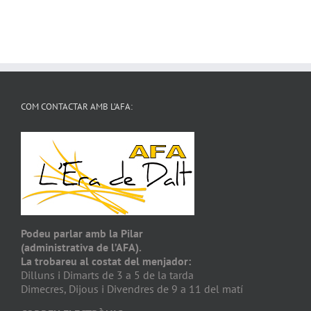
COM CONTACTAR AMB L’AFA:
Podeu parlar amb la Pilar
(administrativa de l’AFA).
La trobareu al costat del menjador:
Dilluns i Dimarts de 3 a 5 de la tarda
Dimecres, Dijous i Divendres de 9 a 11 del matí