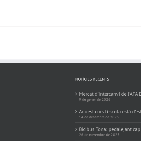
NOTÍCIES RECENTS
Mercat d’Intercanvi de l’AFA 
9 de gener de 2026
Aquest curs l’escola està d’es
14 de desembre de 2025
Bicibús Tona: pedalejant cap
26 de novembre de 2025