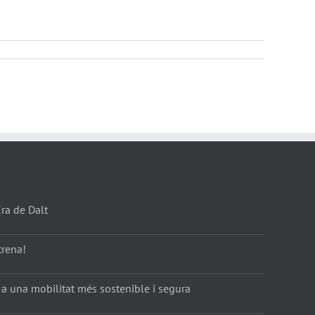
Era de Dalt
trena!
 a una mobilitat més sostenible i segura