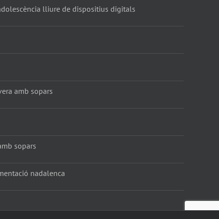
dolescència lliure de dispositius digitals
vera amb sopars
amb sopars
amentació nadalenca