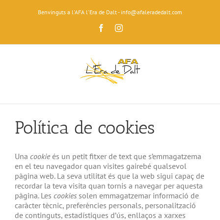
Skip
Benvinguts a l'AFA l'Era de Dalt - info@afaleradedalt.com
to
content
Facebook
Instagram
Política de cookies
Una
cookie
és un petit fitxer de text que s’emmagatzema
en el teu navegador quan visites gairebé qualsevol
pàgina web. La seva utilitat és que la web sigui capaç de
recordar la teva visita quan tornis a navegar per aquesta
pàgina. Les
cookies
solen emmagatzemar informació de
caràcter tècnic, preferències personals, personalització
de continguts, estadístiques d’ús, enllaços a xarxes