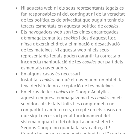
Ni aquesta web ni els seus representants legals es
fan responsables ni del contingut ni de la veracitat
de les polítiques de privacitat que puguin tenir els
tercers esmentats en aquesta política de
cookies
.
Els navegadors web són les eines encarregades
d’emmagatzemar les
cookies
i des d’aquest lloc
n’hsa d’exercir el dret a eliminació o desactivació
de les mateixes. Ni aquesta web ni els seus
representants legals poden garantir la correcta o
incorrecta manipulació de les
cookies
per part dels
esmentats navegadors.
En alguns casos és necessari
instal·lar
cookies
perquè el navegador no oblidi la
teva decisió de no acceptació de les mateixes.
En el cas de les
cookies
de Google Analytics,
aquesta empresa emmagatzema les
cookies
en els
servidors als Estats Units i es compromet a no
compartir-la amb tercers, excepte en els casos en
que sigui necessari per al funcionament del
sistema o quan la llei obligui a aquest efecte.
Segons Google no guarda la seva adreça IP.
Google Inc és una companyia adherida a l’Acord de