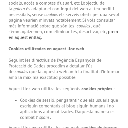
socials, accés a comptes d’usuari, etc L’objectiu de
la
galeta
és adaptar el contingut del web al teu perfil i
necessitats, sense
cookies
els serveis oferts per qualsevol
pàgina veurien minvats notablement. Si vols consultar
més informació sobre què són les
cookies
, què
s’emmagatzemen, com eliminar-les, desactivar, etc,
prem
en aquest enllaç.
Cookies utilitzades en aquest lloc web
Seguint les directrius de l’Agència Espanyola de
Protecció de Dades procedim a detallar l’ús
de
cookies
que fa aquesta web amb la finalitat d’informar
amb la màxima exactitud possible.
Aquest lloc web utilitza les següents
cookies pròpies
:
Cookies de sessió, per garantir que els usuaris que
escriguin comentaris al blog siguin humans i no
aplicacions automatitzades. D’aquesta manera es
combat l’
spam
.
Aquest lloc web utilitza les següents
cookies de tercers
: