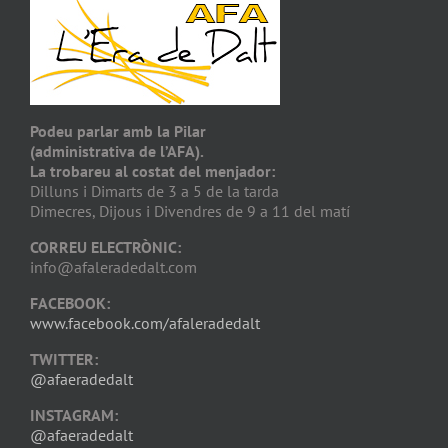
Podeu parlar amb la Pilar
(administrativa de l’AFA).
La trobareu al costat del menjador:
Dilluns i Dimarts de 3 a 5 de la tarda
Dimecres, Dijous i Divendres de 9 a 11 del matí
CORREU ELECTRÒNIC:
info@afaleradedalt.com
FACEBOOK:
www.facebook.com/afaleradedalt
TWITTER:
@afaeradedalt
INSTAGRAM:
@afaeradedalt