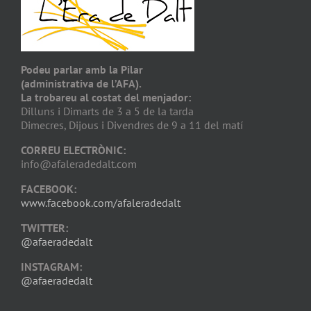
Podeu parlar amb la Pilar
(administrativa de l’AFA).
La trobareu al costat del menjador:
Dilluns i Dimarts de 3 a 5 de la tarda
Dimecres, Dijous i Divendres de 9 a 11 del matí
CORREU ELECTRÒNIC:
info@afaleradedalt.com
FACEBOOK:
www.facebook.com/afaleradedalt
TWITTER:
@afaeradedalt
INSTAGRAM:
@afaeradedalt