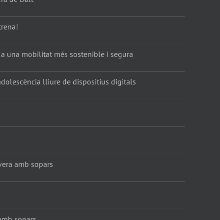
trena!
 a una mobilitat més sostenible i segura
dolescència lliure de dispositius digitals
vera amb sopars
amb sopars