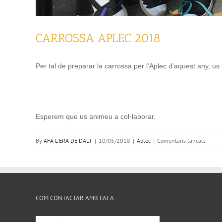
CARROSSA APLEC 2018
Per tal de preparar la carrossa per l’Aplec d’aquest any, us
Esperem que us animeu a col·laborar.
a
By
AFA L'ERA DE DALT
|
10/05/2018
|
Aplec
|
Comentaris tancats
CARRO
APLEC
2018
COM CONTACTAR AMB L’AFA: