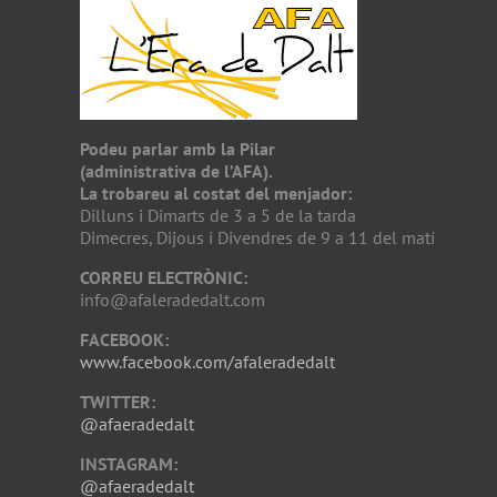
Podeu parlar amb la Pilar
(administrativa de l’AFA).
La trobareu al costat del menjador:
Dilluns i Dimarts de 3 a 5 de la tarda
Dimecres, Dijous i Divendres de 9 a 11 del matí
CORREU ELECTRÒNIC:
info@afaleradedalt.com
FACEBOOK:
www.facebook.com/afaleradedalt
TWITTER:
@afaeradedalt
INSTAGRAM:
@afaeradedalt