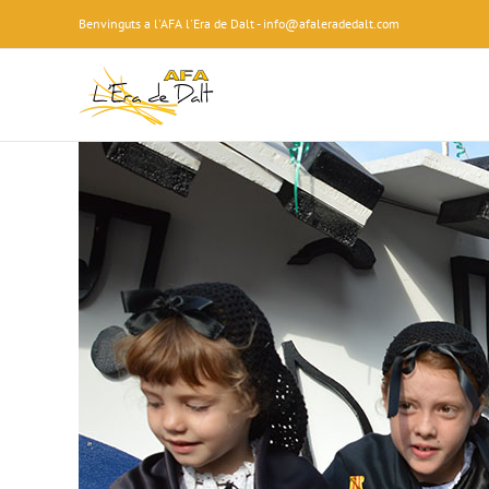
Skip
Benvinguts a l'AFA l'Era de Dalt - info@afaleradedalt.com
to
content
View
Larger
Image