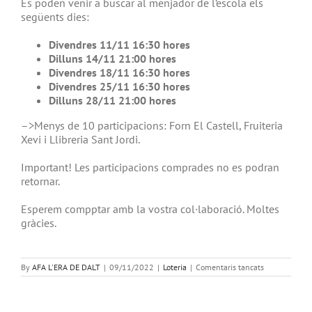
Es poden venir a buscar al menjador de l’escola els
següents dies:
Divendres 11/11 16:30 hores
Dilluns 14/11 21:00 hores
Divendres 18/11 16:30 hores
Divendres 25/11 16:30 hores
Dilluns 28/11 21:00 hores
–>Menys de 10 participacions: Forn El Castell, Fruiteria
Xevi i Llibreria Sant Jordi.
Important! Les participacions comprades no es podran
retornar.
Esperem compptar amb la vostra col·laboració. Moltes
gràcies.
a
By
AFA L'ERA DE DALT
|
09/11/2022
|
Loteria
|
Comentaris tancats
Loteria
de
l’AFA