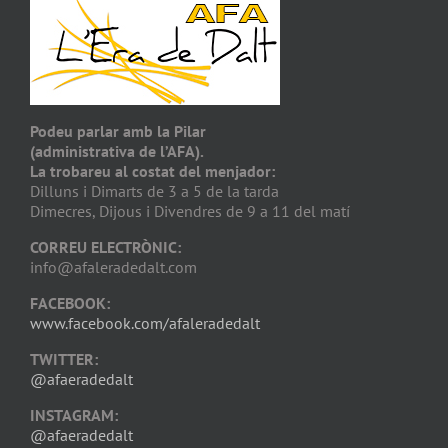
Podeu parlar amb la Pilar
(administrativa de l’AFA).
La trobareu al costat del menjador:
Dilluns i Dimarts de 3 a 5 de la tarda
Dimecres, Dijous i Divendres de 9 a 11 del matí
CORREU ELECTRÒNIC:
info@afaleradedalt.com
FACEBOOK:
www.facebook.com/afaleradedalt
TWITTER:
@afaeradedalt
INSTAGRAM:
@afaeradedalt