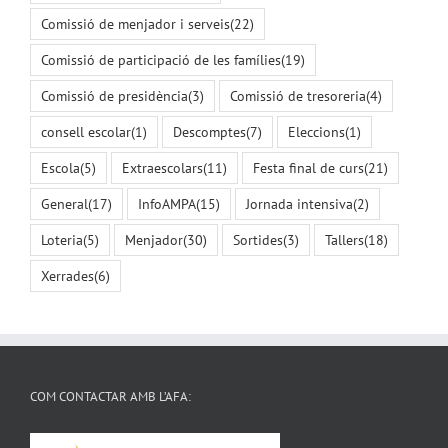
Comissió de menjador i serveis
(22)
Comissió de participació de les famílies
(19)
Comissió de presidència
(3)
Comissió de tresoreria
(4)
consell escolar
(1)
Descomptes
(7)
Eleccions
(1)
Escola
(5)
Extraescolars
(11)
Festa final de curs
(21)
General
(17)
InfoAMPA
(15)
Jornada intensiva
(2)
Loteria
(5)
Menjador
(30)
Sortides
(3)
Tallers
(18)
Xerrades
(6)
COM CONTACTAR AMB L’AFA: