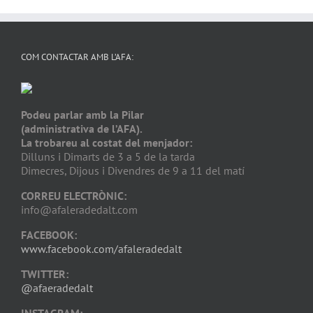
COM CONTACTAR AMB L’AFA:
Podeu parlar amb la Pilar
(administrativa de l’AFA).
La trobareu al costat del menjador:
Dilluns i Dimarts de 3 a 5 de la tarda
Dimecres, Dijous i Divendres de 9 a 11 del matí
CORREU ELECTRÒNIC:
info@afaleradedalt.com
FACEBOOK:
www.facebook.com/afaleradedalt
TWITTER:
@afaeradedalt
INSTAGRAM: