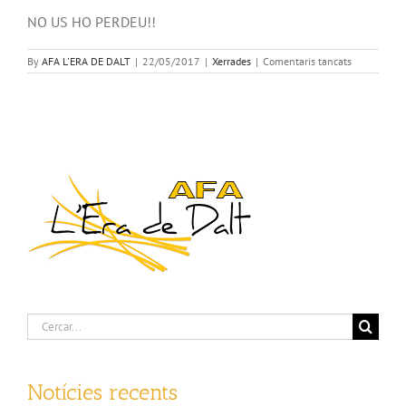
NO US HO PERDEU!!
a
By
AFA L'ERA DE DALT
|
22/05/2017
|
Xerrades
|
Comentaris tancats
Jornada
de
debat
al
voltant
del
projecte
d’Escola
Nova
21
Cerca
…
Notícies recents