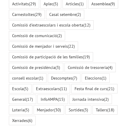
Activitats
(29)
Aplec
(5)
Articles
(1)
Assemblea
(9)
Carnestoltes
(29)
Casal setembre
(2)
Comissió d'extraescolars i escola oberta
(12)
Comissió de comunicació
(2)
Comissió de menjador i serveis
(22)
Comissió de participació de les famílies
(19)
Comissió de presidència
(3)
Comissió de tresoreria
(4)
consell escolar
(1)
Descomptes
(7)
Eleccions
(1)
Escola
(5)
Extraescolars
(11)
Festa final de curs
(21)
General
(17)
InfoAMPA
(15)
Jornada intensiva
(2)
Loteria
(5)
Menjador
(30)
Sortides
(3)
Tallers
(18)
Xerrades
(6)