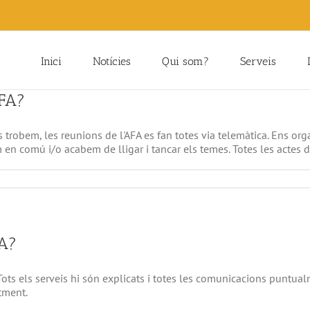
Inici
Notícies
Qui som?
Serveis
AFA?
s trobem, les reunions de l'AFA es fan totes via telemàtica. Ens or
n comú i/o acabem de lligar i tancar els temes. Totes les actes de
FA?
Tots els serveis hi són explicats i totes les comunicacions puntual
tment.