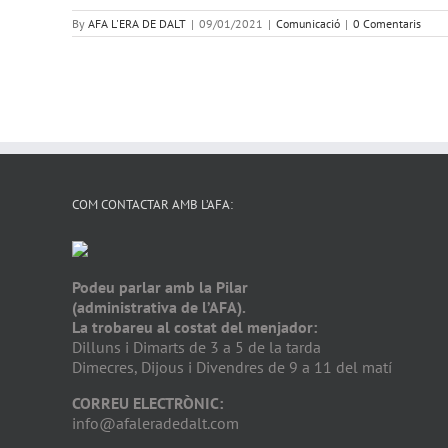
By
AFA L'ERA DE DALT
|
09/01/2021
|
Comunicació
|
0 Comentaris
COM CONTACTAR AMB L’AFA:
Podeu parlar amb la Pilar
(administrativa de l’AFA).
La trobareu al costat del menjador:
Dilluns i Dimarts de 3 a 5 de la tarda
Dimecres, Dijous i Divendres de 9 a 11 del matí
CORREU ELECTRÒNIC:
info@afaleradedalt.com