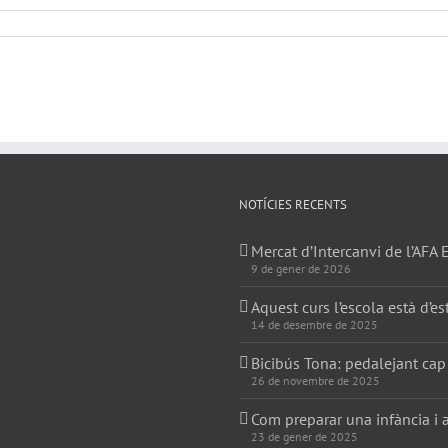
NOTÍCIES RECENTS
Mercat d’Intercanvi de l’AFA 
9 de gener de 2026
Aquest curs l’escola està d’es
14 de desembre de 2025
Bicibús Tona: pedalejant cap
26 de novembre de 2025
Com preparar una infància i a
23 de gener de 2025