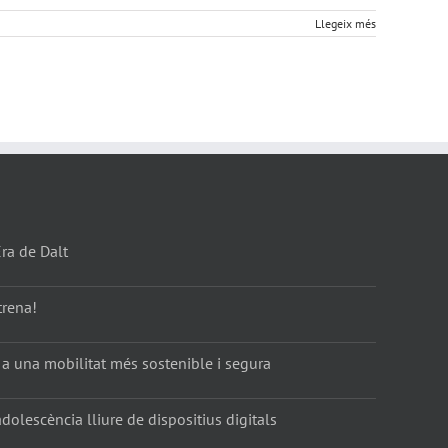
Llegeix més
Era de Dalt
trena!
 a una mobilitat més sostenible i segura
dolescència lliure de dispositius digitals