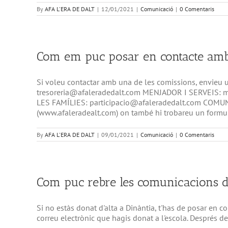
By
AFA L'ERA DE DALT
|
12/01/2021
|
Comunicació
|
0 Comentaris
Com em puc posar en contacte amb 
Si voleu contactar amb una de les comissions, envieu
tresoreria@afaleradedalt.com MENJADOR I SERVEIS:
LES FAMÍLIES: participacio@afaleradedalt.com COMU
(www.afaleradealt.com) on també hi trobareu un formul
By
AFA L'ERA DE DALT
|
09/01/2021
|
Comunicació
|
0 Comentaris
Com puc rebre les comunicacions d
Si no estàs donat d'alta a Dinàntia, t'has de posar en co
correu electrònic que hagis donat a l'escola. Després de 