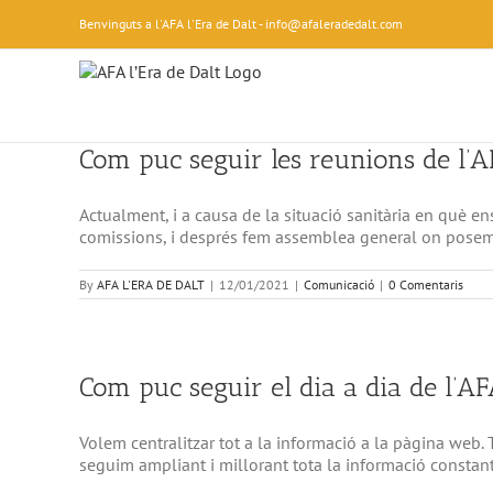
Skip
Benvinguts a l'AFA l'Era de Dalt - info@afaleradedalt.com
to
content
Com puc seguir les reunions de l’
Actualment, i a causa de la situació sanitària en què en
comissions, i després fem assemblea general on posem e
By
AFA L'ERA DE DALT
|
12/01/2021
|
Comunicació
|
0 Comentaris
Com puc seguir el dia a dia de l’A
Volem centralitzar tot a la informació a la pàgina web. 
seguim ampliant i millorant tota la informació constan