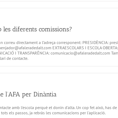
les diferents comissions?
 un correu directament a l’adreça corresponent: PRESIDÈNCIA: p
 menjador@afaleradedalt.com EXTRAESCOLARS I ESCOLA OBERTA: 
NICACIÓ I TRANSPARÊNCIA: comunicacio@afaleradedalt.com Tamb
ari de contacte.
e l’AFA per Dinàntia
ntacte amb l'escola perquè et donin d'alta. Un cop fet això, has de 
tots els passos, ja rebràs les comunicacions per l'aplicació.