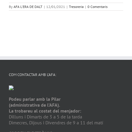
By
AFA L'ERA DE DALT
|
12/01/2021
|
Tresoreria
|
0 Comentaris
COM CONTACTAR AMB L’AFA:
Podeu parlar amb la Pilar
(administrativa de l’AFA).
La trobareu al costat del menjador:
Dilluns i Dimarts de 3 a 5 de la tarda
Dimecres, Dijous i Divendres de 9 a 11 del matí