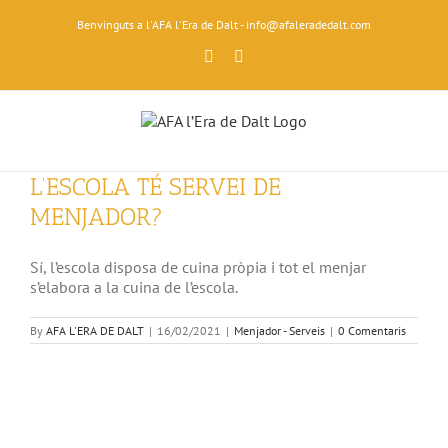
Skip
Benvinguts a l'AFA l'Era de Dalt - info@afaleradedalt.com
to
content
Facebook
Instagram
L’ESCOLA TÉ SERVEI DE
MENJADOR?
Sí, l’escola disposa de cuina pròpia i tot el menjar
s’elabora a la cuina de l’escola.
By
AFA L'ERA DE DALT
|
16/02/2021
|
Menjador - Serveis
|
0 Comentaris