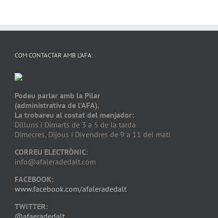
COM CONTACTAR AMB L’AFA:
Podeu parlar amb la Pilar
(administrativa de l’AFA).
La trobareu al costat del menjador:
Dilluns i Dimarts de 3 a 5 de la tarda
Dimecres, Dijous i Divendres de 9 a 11 del matí
CORREU ELECTRÒNIC:
info@afaleradedalt.com
FACEBOOK:
www.facebook.com/afaleradedalt
TWITTER:
@afaeradedalt