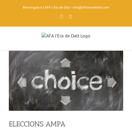
Skip
Benvinguts a l'AFA l'Era de Dalt - info@afaleradedalt.com
to
content
Facebook
Instagram
ELECCIONS AMPA