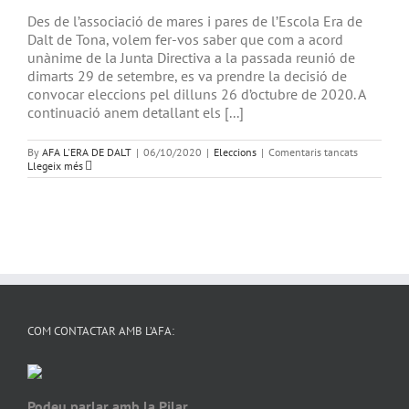
Des de l’associació de mares i pares de l’Escola Era de
Dalt de Tona, volem fer-vos saber que com a acord
unànime de la Junta Directiva a la passada reunió de
dimarts 29 de setembre, es va prendre la decisió de
convocar eleccions pel dilluns 26 d’octubre de 2020. A
continuació anem detallant els [...]
a
By
AFA L'ERA DE DALT
|
06/10/2020
|
Eleccions
|
Comentaris tancats
ELECCIONS
Llegeix més
AMPA
COM CONTACTAR AMB L’AFA:
Podeu parlar amb la Pilar