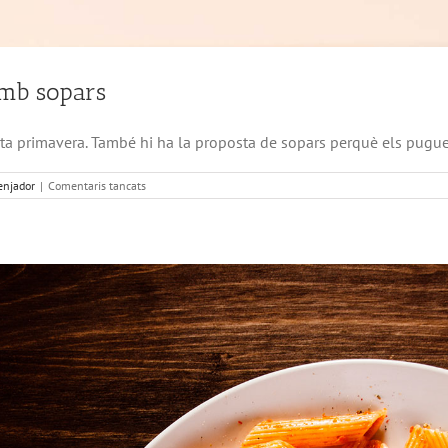
mb sopars
esta primavera. També hi ha la proposta de sopars perquè els p
a
njador
|
Comentaris tancats
Menú
de
menjador
de
primavera
amb
sopars