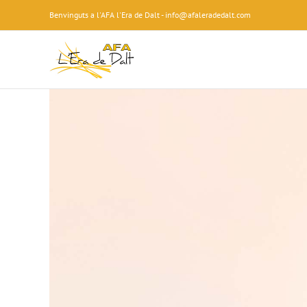
Skip
Benvinguts a l'AFA l'Era de Dalt - info@afaleradedalt.com
to
content