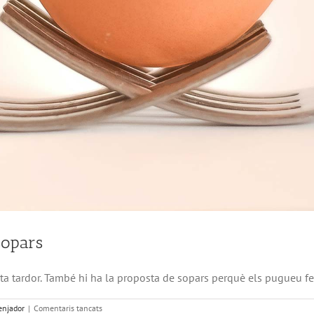
sopars
esta tardor. També hi ha la proposta de sopars perquè els pugue
a
njador
|
Comentaris tancats