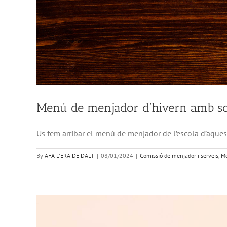
Menú de menjador d’hivern amb s
Us fem arribar el menú de menjador de l’escola d’aqu
By
AFA L'ERA DE DALT
|
08/01/2024
|
Comissió de menjador i serveis
,
Me