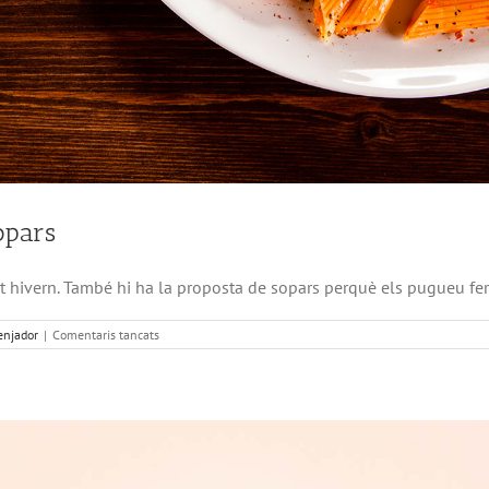
opars
est hivern. També hi ha la proposta de sopars perquè els pugueu
a
njador
|
Comentaris tancats
Menú
de
menjador
d’hivern
amb
sopars