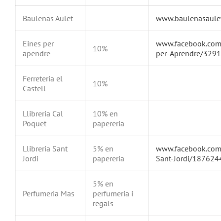
Baulenas Aulet
www.baulenasaulet
Eines per
www.facebook.com
10%
apendre
per-Aprendre/329
Ferreteria el
10%
Castell
Llibreria Cal
10% en
Poquet
papereria
Llibreria Sant
5% en
www.facebook.com/
Jordi
papereria
Sant-Jordi/18762
5% en
Perfumeria Mas
perfumeria i
regals