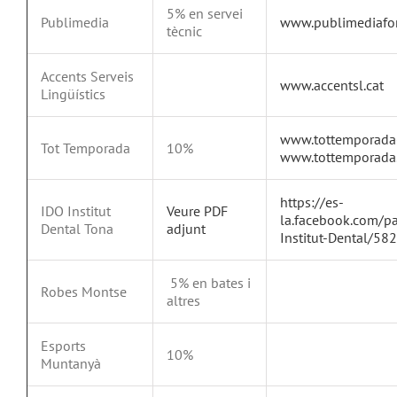
5% en servei
Publimedia
www.publimediafo
tècnic
Accents Serveis
www.accentsl.cat
Lingüístics
www.tottemporada
Tot Temporada
10%
www.tottemporada.
https://es-
IDO Institut
Veure PDF
la.facebook.com/p
Dental Tona
adjunt
Institut-Dental/5
5% en bates i
Robes Montse
altres
Esports
10%
Muntanyà