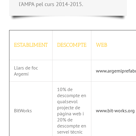
l'AMPA pel curs 2014-2015.
ESTABLIMENT
DESCOMPTE
WEB
Llars de foc
www.argemiprefabr
Argemí
10% de
descompte en
qualsevol
projecte de
BitWorks
www.bit-works.org
pàgina web i
20% de
descompte en
servei tècnic