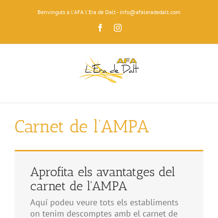
Skip
Benvinguts a l'AFA l'Era de Dalt - info@afaleradedalt.com
to
content
Facebook
Instagram
Carnet de l’AMPA
Aprofita els avantatges del
carnet de l'AMPA
Aquí podeu veure tots els establiments
on tenim descomptes amb el carnet de