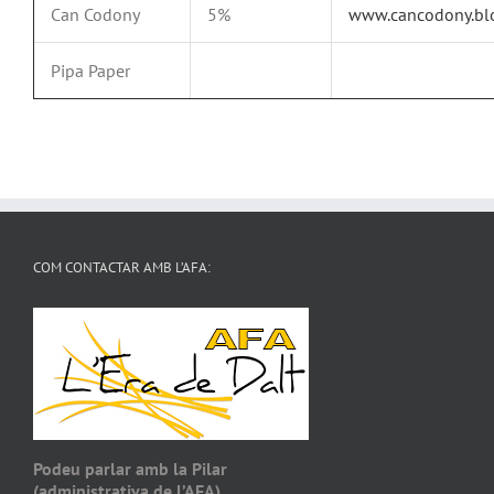
Can Codony
5%
www.cancodony.bl
Pipa Paper
COM CONTACTAR AMB L’AFA:
Podeu parlar amb la Pilar
(administrativa de l’AFA).