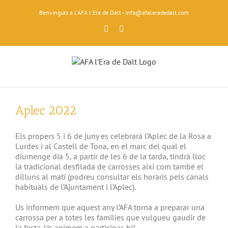
Skip
Benvinguts a l'AFA l'Era de Dalt - info@afaleradedalt.com
to
content
Facebook
Instagram
View
Larger
Aplec 2022
Image
Els propers 5 i 6 de juny es celebrarà l’Aplec de la Rosa a
Lurdes i al Castell de Tona, en el marc del qual el
diumenge dia 5, a partir de les 6 de la tarda, tindrà lloc
la tradicional desfilada de carrosses així com també el
dilluns al matí (podreu consultar els horaris pels canals
habituals de l’Ajuntament i l’Aplec).
Us informem que aquest any l’AFA torna a preparar una
carrossa per a totes les famílies que vulgueu gaudir de
la festa. Us animem a participar-hi!