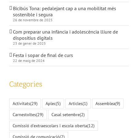
Bicibús Tona: pedalejant cap a una mobilitat més
sostenible i segura
26 de novembre de 2025
Com preparar una infància i adolescència lliure de
dispositius digitals
23 de gener de 2025
Festa i sopar de final de curs
22 de maig de 2024
Categories
Activitats
(29)
Aplec
(5)
Articles
(1)
Assemblea
(9)
Carnestoltes
(29)
Casal setembre
(2)
Comissió d'extraescolars i escola oberta
(12)
Comissió de comunicació
(2)