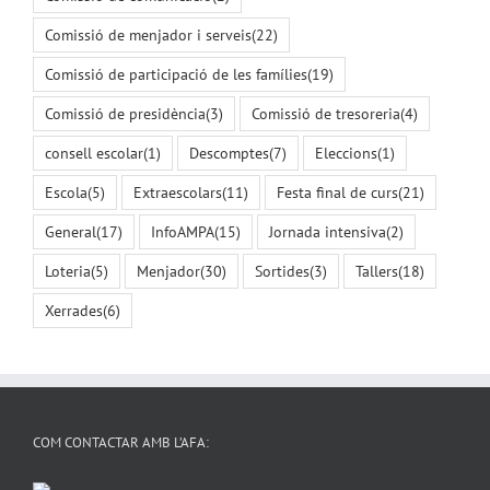
Comissió de menjador i serveis
(22)
Comissió de participació de les famílies
(19)
Comissió de presidència
(3)
Comissió de tresoreria
(4)
consell escolar
(1)
Descomptes
(7)
Eleccions
(1)
Escola
(5)
Extraescolars
(11)
Festa final de curs
(21)
General
(17)
InfoAMPA
(15)
Jornada intensiva
(2)
Loteria
(5)
Menjador
(30)
Sortides
(3)
Tallers
(18)
Xerrades
(6)
COM CONTACTAR AMB L’AFA: